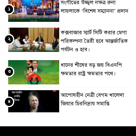
সংগীতের উজ্জ্বল নক্ষত্র রুনা
১
লায়লাকে ‘বিশেষ সম্মাননা’ প্রদান
কক্সবাজার স্মার্ট সিটি করার মেগা
২
পরিকল্পনা তৈরী হবে আন্তর্জাতিক
পর্যটন ও হাব।
ধানের শীষের বড় জয় বিএনপি
৩
ক্ষমতার রাষ্ট্র ক্ষমতার পথে।
আপোষহীন নেত্রী বেগম খালেদা
৪
জিয়ার চিরনিদ্রায় সমাপ্তি
জাপান-বাংলাদেশ সহযোগিতা
৫
কার্বন বাজার প্রস্তুতি।