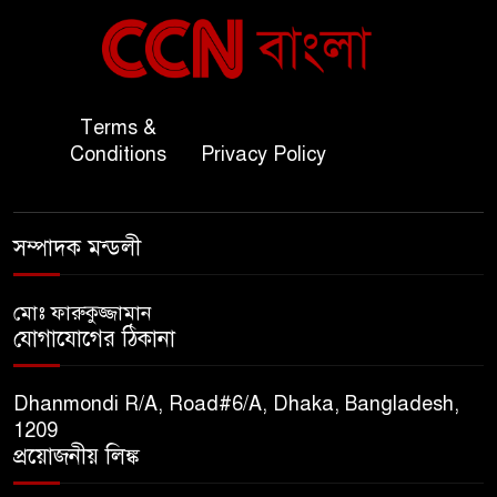
বাংলাদেশ ও কুয়েত: সেনাপ্রধান
৬
এবং সহ-পররাষ্ট্রমন্ত্রীর সৌজন্য
সাক্ষাৎ
জাতীয় জরুরী ৯৯৯ সেবা পরিদর্শনে
Terms &
৭
অতিরিক্ত পুলিশ মহাপরিদর্শক
Conditions
Privacy Policy
বিপিআই-এর জ্বালানি প্রশিক্ষণ
৮
সম্পাদক মন্ডলী
গবেষণা খাতে সমঝোতা স্বাক্ষর
মোঃ ফারুকুজ্জামান
তিস্তার মশাল প্রজ্বালনে ১০৫ কিঃমিঃ
যোগাযোগের ঠিকানা
৯
জুড়ে বিএনপির আয়োজন।
Dhanmondi R/A, Road#6/A, Dhaka, Bangladesh,
সুমাইয়া হারুন: মিস মাল্টিন্যাশনাল
1209
১০
বিশ্ব মঞ্চে নতুন দিগন্ত।
প্রয়োজনীয় লিঙ্ক