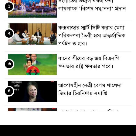
সংগীতের উজ্জ্বল নক্ষত্র রুনা
১
লায়লাকে ‘বিশেষ সম্মাননা’ প্রদান
কক্সবাজার স্মার্ট সিটি করার মেগা
২
পরিকল্পনা তৈরী হবে আন্তর্জাতিক
পর্যটন ও হাব।
ধানের শীষের বড় জয় বিএনপি
৩
ক্ষমতার রাষ্ট্র ক্ষমতার পথে।
আপোষহীন নেত্রী বেগম খালেদা
৪
জিয়ার চিরনিদ্রায় সমাপ্তি
জাপান-বাংলাদেশ সহযোগিতা
৫
কার্বন বাজার প্রস্তুতি।