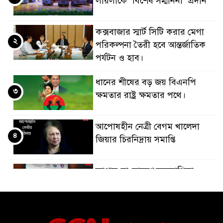
লায়লাকে ‘বিশেষ সম্মাননা’ প্রদান
কক্সবাজার স্মার্ট সিটি করার মেগা
২
পরিকল্পনা তৈরী হবে আন্তর্জাতিক
পর্যটন ও হাব।
ধানের শীষের বড় জয় বিএনপি
৩
ক্ষমতার রাষ্ট্র ক্ষমতার পথে।
আপোষহীন নেত্রী বেগম খালেদা
৪
জিয়ার চিরনিদ্রায় সমাপ্তি
জাপান-বাংলাদেশ সহযোগিতা
৫
কার্বন বাজার প্রস্তুতি।
বাংলাদেশ ও কুয়েত: সেনাপ্রধান