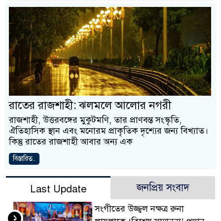
রাতের রাজশাহী: ঝলমলে আলোর নগরী
রাজশাহী, উত্তরবঙ্গের মুকুটমণি, তার প্রাণবন্ত সংস্কৃতি,
ঐতিহাসিক স্থান এবং মনোরম প্রাকৃতিক দৃশ্যের জন্য বিখ্যাত।
কিন্তু রাতের রাজশাহী আবার অন্য এক
বিস্তারিত..
জনপ্রিয় সংবাদ
Last Update
সংগীতের উজ্জ্বল নক্ষত্র রুনা
১