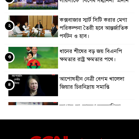
লায়লাকে ‘বিশেষ সম্মাননা’ প্রদান
কক্সবাজার স্মার্ট সিটি করার মেগা
২
পরিকল্পনা তৈরী হবে আন্তর্জাতিক
পর্যটন ও হাব।
ধানের শীষের বড় জয় বিএনপি
৩
ক্ষমতার রাষ্ট্র ক্ষমতার পথে।
আপোষহীন নেত্রী বেগম খালেদা
৪
জিয়ার চিরনিদ্রায় সমাপ্তি
জাপান-বাংলাদেশ সহযোগিতা
৫
কার্বন বাজার প্রস্তুতি।
বাংলাদেশ ও কুয়েত: সেনাপ্রধান