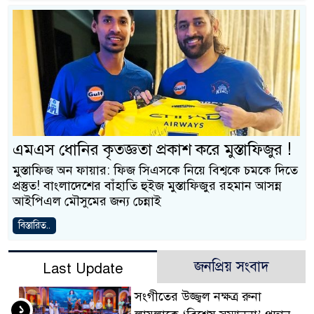
এমএস ধোনির কৃতজ্ঞতা প্রকাশ করে মুস্তাফিজুর !
মুস্তাফিজ অন ফায়ার: ফিজ সিএসকে নিয়ে বিশ্বকে চমকে দিতে
প্রস্তুত! বাংলাদেশের বাঁহাতি হুইজ মুস্তাফিজুর রহমান আসন্ন
আইপিএল মৌসুমের জন্য চেন্নাই
বিস্তারিত..
জনপ্রিয় সংবাদ
Last Update
সংগীতের উজ্জ্বল নক্ষত্র রুনা
১