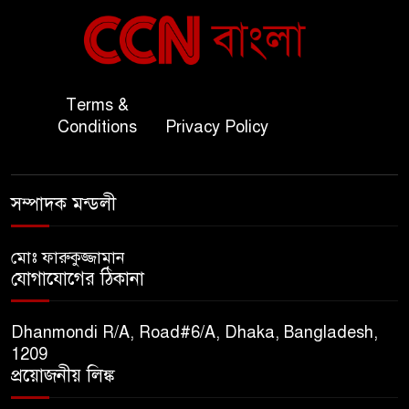
বাংলাদেশ ও কুয়েত: সেনাপ্রধান
৬
এবং সহ-পররাষ্ট্রমন্ত্রীর সৌজন্য
সাক্ষাৎ
জাতীয় জরুরী ৯৯৯ সেবা পরিদর্শনে
Terms &
৭
অতিরিক্ত পুলিশ মহাপরিদর্শক
Conditions
Privacy Policy
বিপিআই-এর জ্বালানি প্রশিক্ষণ
৮
সম্পাদক মন্ডলী
গবেষণা খাতে সমঝোতা স্বাক্ষর
মোঃ ফারুকুজ্জামান
তিস্তার মশাল প্রজ্বালনে ১০৫ কিঃমিঃ
যোগাযোগের ঠিকানা
৯
জুড়ে বিএনপির আয়োজন।
Dhanmondi R/A, Road#6/A, Dhaka, Bangladesh,
সুমাইয়া হারুন: মিস মাল্টিন্যাশনাল
1209
১০
বিশ্ব মঞ্চে নতুন দিগন্ত।
প্রয়োজনীয় লিঙ্ক