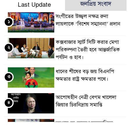
জনপ্রিয় সংবাদ
Last Update
সংগীতের উজ্জ্বল নক্ষত্র রুনা
১
লায়লাকে ‘বিশেষ সম্মাননা’ প্রদান
কক্সবাজার স্মার্ট সিটি করার মেগা
২
পরিকল্পনা তৈরী হবে আন্তর্জাতিক
পর্যটন ও হাব।
ধানের শীষের বড় জয় বিএনপি
৩
ক্ষমতার রাষ্ট্র ক্ষমতার পথে।
আপোষহীন নেত্রী বেগম খালেদা
৪
জিয়ার চিরনিদ্রায় সমাপ্তি
জাপান-বাংলাদেশ সহযোগিতা
৫