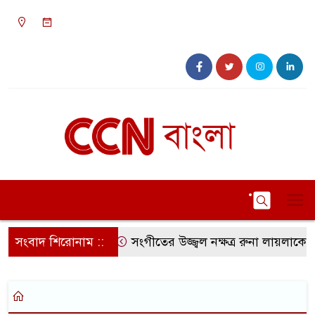
১০:২৩ অপরাহ্ন, রবিবার, ০৯ অগাস্ট ২০২৬, ২৫
শ্রাবণ ১৪৩৩ বঙ্গাব্দ
সংবাদ শিরোনাম ::
সংগীতের উজ্জ্বল নক্ষত্র রুনা লায়লাকে ‘ব