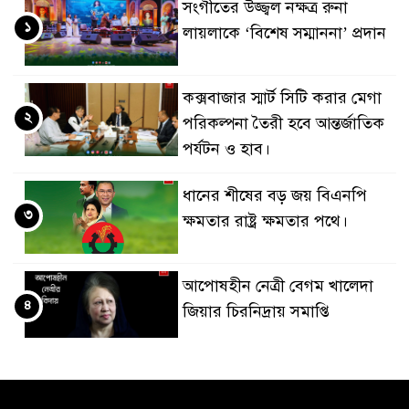
সংগীতের উজ্জ্বল নক্ষত্র রুনা
১
লায়লাকে ‘বিশেষ সম্মাননা’ প্রদান
কক্সবাজার স্মার্ট সিটি করার মেগা
২
পরিকল্পনা তৈরী হবে আন্তর্জাতিক
পর্যটন ও হাব।
ধানের শীষের বড় জয় বিএনপি
৩
ক্ষমতার রাষ্ট্র ক্ষমতার পথে।
আপোষহীন নেত্রী বেগম খালেদা
৪
জিয়ার চিরনিদ্রায় সমাপ্তি
জাপান-বাংলাদেশ সহযোগিতা
৫
কার্বন বাজার প্রস্তুতি।