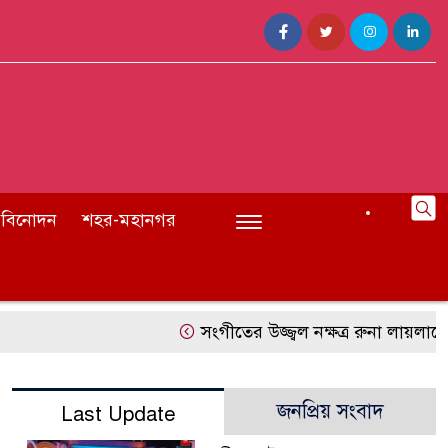
বিনোদন
শহর-মহানগর
সংগীতের উজ্জ্বল নক্ষত্র রুনা লায়লাকে ‘
জনপ্রিয় সংবাদ
Last Update