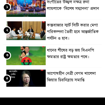
সংগীতের উজ্জ্বল নক্ষত্র রুনা
১
লায়লাকে ‘বিশেষ সম্মাননা’ প্রদান
কক্সবাজার স্মার্ট সিটি করার মেগা
২
পরিকল্পনা তৈরী হবে আন্তর্জাতিক
পর্যটন ও হাব।
ধানের শীষের বড় জয় বিএনপি
৩
ক্ষমতার রাষ্ট্র ক্ষমতার পথে।
আপোষহীন নেত্রী বেগম খালেদা
৪
জিয়ার চিরনিদ্রায় সমাপ্তি
জাপান-বাংলাদেশ সহযোগিতা
৫
কার্বন বাজার প্রস্তুতি।