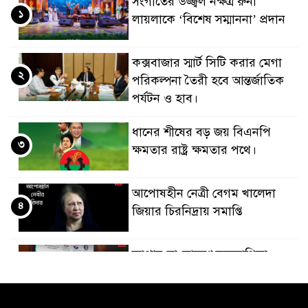
সংগীতের উজ্জ্বল নক্ষত্র রুনা
১
লায়লাকে ‘বিশেষ সম্মাননা’ প্রদান
কক্সবাজার স্মার্ট সিটি করার মেগা
২
পরিকল্পনা তৈরী হবে আন্তর্জাতিক
পর্যটন ও হাব।
ধানের শীষের বড় জয় বিএনপি
৩
ক্ষমতার রাষ্ট্র ক্ষমতার পথে।
আপোষহীন নেত্রী বেগম খালেদা
৪
জিয়ার চিরনিদ্রায় সমাপ্তি
জাপান-বাংলাদেশ সহযোগিতা
৫
কার্বন বাজার প্রস্তুতি।