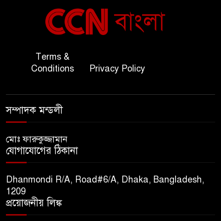
বাংলাদেশ ও কুয়েত: সেনাপ্রধান
৬
এবং সহ-পররাষ্ট্রমন্ত্রীর সৌজন্য
সাক্ষাৎ
জাতীয় জরুরী ৯৯৯ সেবা পরিদর্শনে
Terms &
৭
অতিরিক্ত পুলিশ মহাপরিদর্শক
Conditions
Privacy Policy
বিপিআই-এর জ্বালানি প্রশিক্ষণ
৮
সম্পাদক মন্ডলী
গবেষণা খাতে সমঝোতা স্বাক্ষর
মোঃ ফারুকুজ্জামান
তিস্তার মশাল প্রজ্বালনে ১০৫ কিঃমিঃ
যোগাযোগের ঠিকানা
৯
জুড়ে বিএনপির আয়োজন।
Dhanmondi R/A, Road#6/A, Dhaka, Bangladesh,
সুমাইয়া হারুন: মিস মাল্টিন্যাশনাল
1209
১০
বিশ্ব মঞ্চে নতুন দিগন্ত।
প্রয়োজনীয় লিঙ্ক