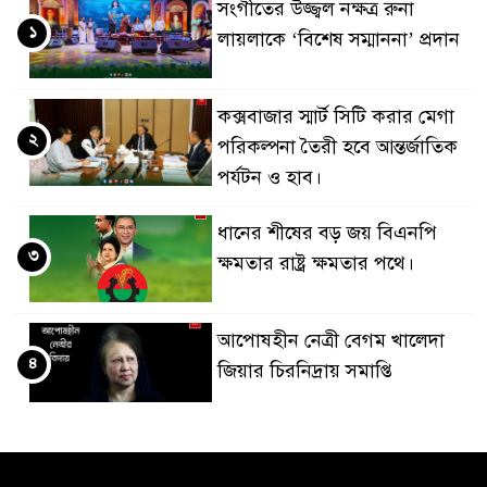
সংগীতের উজ্জ্বল নক্ষত্র রুনা
১
লায়লাকে ‘বিশেষ সম্মাননা’ প্রদান
কক্সবাজার স্মার্ট সিটি করার মেগা
২
পরিকল্পনা তৈরী হবে আন্তর্জাতিক
পর্যটন ও হাব।
ধানের শীষের বড় জয় বিএনপি
৩
ক্ষমতার রাষ্ট্র ক্ষমতার পথে।
আপোষহীন নেত্রী বেগম খালেদা
৪
জিয়ার চিরনিদ্রায় সমাপ্তি
জাপান-বাংলাদেশ সহযোগিতা
৫
কার্বন বাজার প্রস্তুতি।