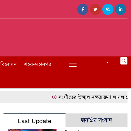
বিনোদন
শহর-মহানগর
সংগীতের উজ্জ্বল নক্ষত্র রুনা লায়লাকে ‘
জনপ্রিয় সংবাদ
Last Update