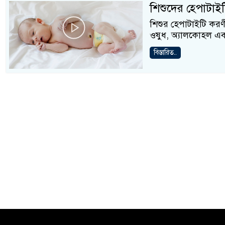
শিশুদের হেপাটাই
শিশুর হেপাটাইটি করণী
ওষুধ, অ্যালকোহল এবং 
বিস্তারিত..