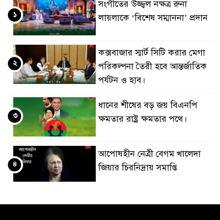
সংগীতের উজ্জ্বল নক্ষত্র রুনা
১
লায়লাকে ‘বিশেষ সম্মাননা’ প্রদান
কক্সবাজার স্মার্ট সিটি করার মেগা
২
পরিকল্পনা তৈরী হবে আন্তর্জাতিক
পর্যটন ও হাব।
ধানের শীষের বড় জয় বিএনপি
৩
ক্ষমতার রাষ্ট্র ক্ষমতার পথে।
আপোষহীন নেত্রী বেগম খালেদা
৪
জিয়ার চিরনিদ্রায় সমাপ্তি
জাপান-বাংলাদেশ সহযোগিতা
৫
কার্বন বাজার প্রস্তুতি।