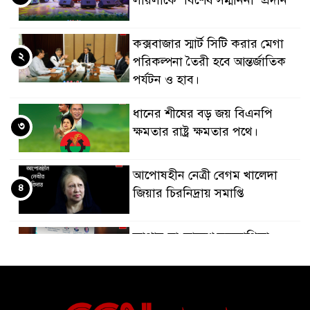
লায়লাকে ‘বিশেষ সম্মাননা’ প্রদান
কক্সবাজার স্মার্ট সিটি করার মেগা
২
পরিকল্পনা তৈরী হবে আন্তর্জাতিক
পর্যটন ও হাব।
ধানের শীষের বড় জয় বিএনপি
৩
ক্ষমতার রাষ্ট্র ক্ষমতার পথে।
আপোষহীন নেত্রী বেগম খালেদা
৪
জিয়ার চিরনিদ্রায় সমাপ্তি
জাপান-বাংলাদেশ সহযোগিতা
৫
কার্বন বাজার প্রস্তুতি।
বাংলাদেশ ও কুয়েত: সেনাপ্রধান