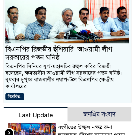
বিএনপির রিজভীর হুঁশিয়ারি: আওয়ামী লীগ
সরকারের পতন ঘনিষ্ঠ
বিএনপির সিনিয়র যুগ্ম-মহাসচিব রুহুল কবির রিজভী
বলেছেন, ক্ষমতাসীন আওয়ামী লীগ সরকারের পতন ঘনিষ্ঠ।
বুধবার দুপুরে রাজধানীর নয়াপল্টনে বিএনপির কেন্দ্রীয়
কার্যালয়ের
বিস্তারিত..
জনপ্রিয় সংবাদ
Last Update
সংগীতের উজ্জ্বল নক্ষত্র রুনা
১