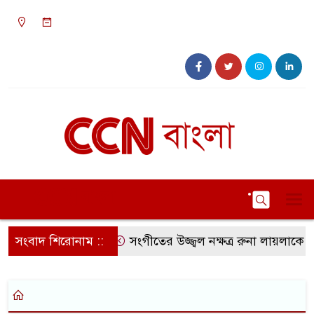
০১:২৭ পূর্বাহ্ন, রবিবার, ০৯ অগাস্ট ২০২৬, ২৪ শ্রাবণ
১৪৩৩ বঙ্গাব্দ
সংবাদ শিরোনাম ::
সংগীতের উজ্জ্বল নক্ষত্র রুনা লায়লাকে ‘বি