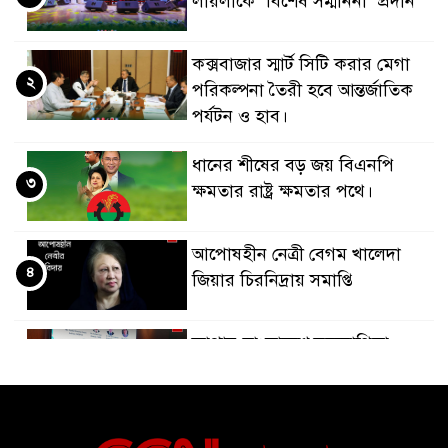
লায়লাকে ‘বিশেষ সম্মাননা’ প্রদান
কক্সবাজার স্মার্ট সিটি করার মেগা
২
পরিকল্পনা তৈরী হবে আন্তর্জাতিক
পর্যটন ও হাব।
ধানের শীষের বড় জয় বিএনপি
৩
ক্ষমতার রাষ্ট্র ক্ষমতার পথে।
আপোষহীন নেত্রী বেগম খালেদা
৪
জিয়ার চিরনিদ্রায় সমাপ্তি
জাপান-বাংলাদেশ সহযোগিতা
৫
কার্বন বাজার প্রস্তুতি।
বাংলাদেশ ও কুয়েত: সেনাপ্রধান