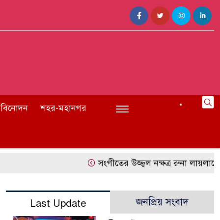
বিনোদন
শহর-মহানগর
সংগীতের উজ্জ্বল নক্ষত্র রুনা লায়লাকে 
জনপ্রিয় সংবাদ
Last Update