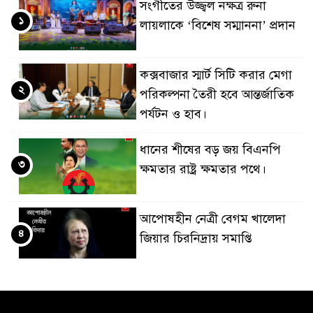
সংগীতের উজ্জ্বল নক্ষত্র রুনা
১
লায়লাকে ‘বিশেষ সম্মাননা’ প্রদান
কক্সবাজার স্মার্ট সিটি করার মেগা
২
পরিকল্পনা তৈরী হবে আন্তর্জাতিক
পর্যটন ও হাব।
ধানের শীষের বড় জয় বিএনপি
৩
ক্ষমতার রাষ্ট্র ক্ষমতার পথে।
আপোষহীন নেত্রী বেগম খালেদা
৪
জিয়ার চিরনিদ্রায় সমাপ্তি
জাপান-বাংলাদেশ সহযোগিতা
৫
কার্বন বাজার প্রস্তুতি।