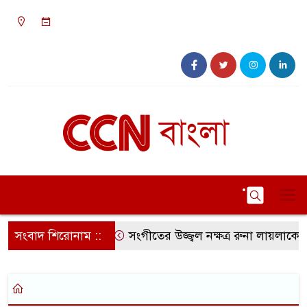
০১:৩৭ অপরাহ্ন, শুক্রবার, ০৭ অগাস্ট ২০২৬, ২৩
শ্রাবণ ১৪৩৩ বঙ্গাব্দ
সংবাদ শিরোনাম ::
সংগীতের উজ্জ্বল নক্ষত্র রুনা লায়লাকে ‘বি