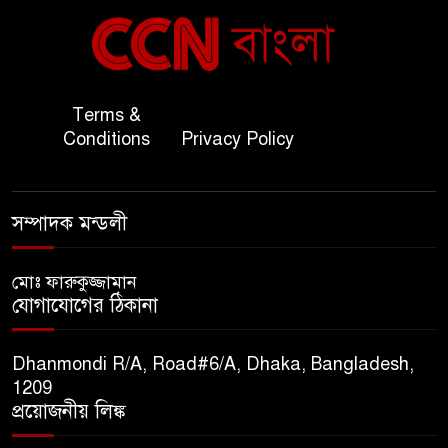
বাংলাদেশ ও কুয়েত: সেনাপ্রধান
৬
এবং সহ-পররাষ্ট্রমন্ত্রীর সৌজন্য
সাক্ষাৎ
জাতীয় জরুরী ৯৯৯ সেবা পরিদর্শনে
Terms &
৭
অতিরিক্ত পুলিশ মহাপরিদর্শক
Conditions
Privacy Policy
বিপিআই-এর জ্বালানি প্রশিক্ষণ
৮
সম্পাদক মন্ডলী
গবেষণা খাতে সমঝোতা স্বাক্ষর
মোঃ ফারুকুজ্জামান
তিস্তার মশাল প্রজ্বালনে ১০৫ কিঃমিঃ
যোগাযোগের ঠিকানা
৯
জুড়ে বিএনপির আয়োজন।
Dhanmondi R/A, Road#6/A, Dhaka, Bangladesh,
সুমাইয়া হারুন: মিস মাল্টিন্যাশনাল
1209
১০
বিশ্ব মঞ্চে নতুন দিগন্ত।
প্রয়োজনীয় লিঙ্ক