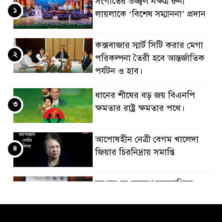
সংগীতের উজ্জ্বল নক্ষত্র রুনা
১
লায়লাকে ‘বিশেষ সম্মাননা’ প্রদান
কক্সবাজার স্মার্ট সিটি করার মেগা
২
পরিকল্পনা তৈরী হবে আন্তর্জাতিক
পর্যটন ও হাব।
ধানের শীষের বড় জয় বিএনপি
৩
ক্ষমতার রাষ্ট্র ক্ষমতার পথে।
আপোষহীন নেত্রী বেগম খালেদা
৪
জিয়ার চিরনিদ্রায় সমাপ্তি
জাপান-বাংলাদেশ সহযোগিতা
৫
কার্বন বাজার প্রস্তুতি।