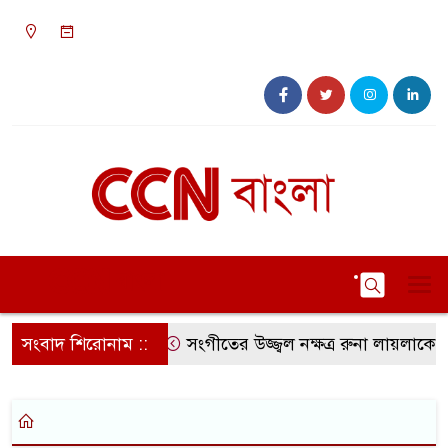
০৩:২২ পূর্বাহ্ন, রবিবার, ০৯ অগাস্ট ২০২৬, ২৪ শ্রাবণ
১৪৩৩ বঙ্গাব্দ
সংবাদ শিরোনাম ::
সংগীতের উজ্জ্বল নক্ষত্র রুনা লায়লাকে ‘ব