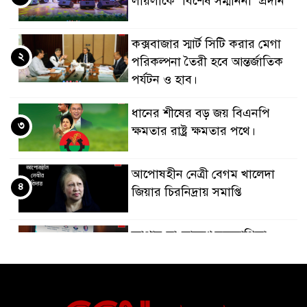
লায়লাকে ‘বিশেষ সম্মাননা’ প্রদান
কক্সবাজার স্মার্ট সিটি করার মেগা
২
পরিকল্পনা তৈরী হবে আন্তর্জাতিক
পর্যটন ও হাব।
ধানের শীষের বড় জয় বিএনপি
৩
ক্ষমতার রাষ্ট্র ক্ষমতার পথে।
আপোষহীন নেত্রী বেগম খালেদা
৪
জিয়ার চিরনিদ্রায় সমাপ্তি
জাপান-বাংলাদেশ সহযোগিতা
৫
কার্বন বাজার প্রস্তুতি।
বাংলাদেশ ও কুয়েত: সেনাপ্রধান