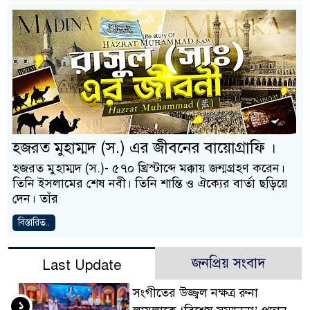
হজরত মুহাম্মদ (স.) এর জীবনের বায়োগ্রাফি ।
হজরত মুহাম্মদ (স.)- ৫৭০ খ্রিস্টাব্দে মক্কায় জন্মগ্রহণ করেন।
তিনি ইসলামের শেষ নবী। তিনি শান্তি ও ঐক্যের বার্তা ছড়িয়ে
দেন। তাঁর
বিস্তারিত..
জনপ্রিয় সংবাদ
Last Update
সংগীতের উজ্জ্বল নক্ষত্র রুনা
১