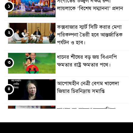
সংগীতের উজ্জ্বল নক্ষত্র রুনা
১
লায়লাকে ‘বিশেষ সম্মাননা’ প্রদান
কক্সবাজার স্মার্ট সিটি করার মেগা
২
পরিকল্পনা তৈরী হবে আন্তর্জাতিক
পর্যটন ও হাব।
ধানের শীষের বড় জয় বিএনপি
৩
ক্ষমতার রাষ্ট্র ক্ষমতার পথে।
আপোষহীন নেত্রী বেগম খালেদা
৪
জিয়ার চিরনিদ্রায় সমাপ্তি
জাপান-বাংলাদেশ সহযোগিতা
৫
কার্বন বাজার প্রস্তুতি।