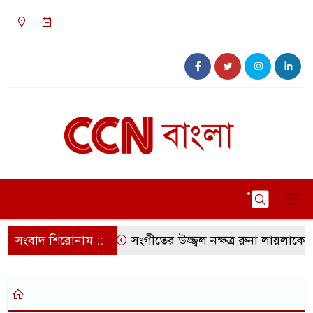
১২:০১ অপরাহ্ন, রবিবার, ০৯ অগাস্ট ২০২৬, ২৫
শ্রাবণ ১৪৩৩ বঙ্গাব্দ
সংবাদ শিরোনাম ::
সংগীতের উজ্জ্বল নক্ষত্র রুনা লায়লাকে ‘ব