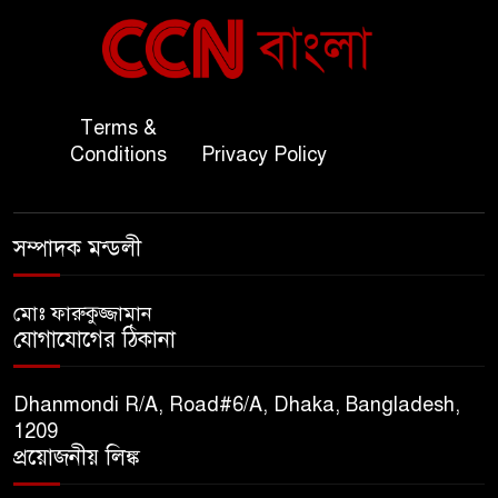
বাংলাদেশ ও কুয়েত: সেনাপ্রধান
৬
এবং সহ-পররাষ্ট্রমন্ত্রীর সৌজন্য
সাক্ষাৎ
জাতীয় জরুরী ৯৯৯ সেবা পরিদর্শনে
Terms &
৭
অতিরিক্ত পুলিশ মহাপরিদর্শক
Conditions
Privacy Policy
বিপিআই-এর জ্বালানি প্রশিক্ষণ
৮
সম্পাদক মন্ডলী
গবেষণা খাতে সমঝোতা স্বাক্ষর
মোঃ ফারুকুজ্জামান
তিস্তার মশাল প্রজ্বালনে ১০৫ কিঃমিঃ
যোগাযোগের ঠিকানা
৯
জুড়ে বিএনপির আয়োজন।
Dhanmondi R/A, Road#6/A, Dhaka, Bangladesh,
সুমাইয়া হারুন: মিস মাল্টিন্যাশনাল
1209
১০
বিশ্ব মঞ্চে নতুন দিগন্ত।
প্রয়োজনীয় লিঙ্ক