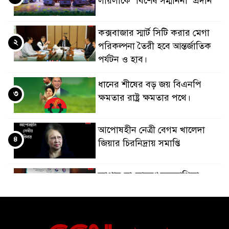
লায়লাকে ‘বিশেষ সম্মাননা’ প্রদান
কক্সবাজার স্মার্ট সিটি করার মেগা
২
পরিকল্পনা তৈরী হবে আন্তর্জাতিক
পর্যটন ও হাব।
ধানের শীষের বড় জয় বিএনপি
৩
ক্ষমতার রাষ্ট্র ক্ষমতার পথে।
আপোষহীন নেত্রী বেগম খালেদা
৪
জিয়ার চিরনিদ্রায় সমাপ্তি
জাপান-বাংলাদেশ সহযোগিতা
৫
কার্বন বাজার প্রস্তুতি।
বাংলাদেশ ও কুয়েত: সেনাপ্রধান