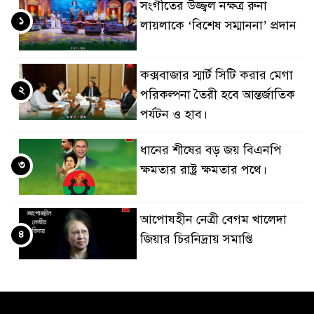
সংগীতের উজ্জ্বল নক্ষত্র রুনা
১
লায়লাকে ‘বিশেষ সম্মাননা’ প্রদান
কক্সবাজার স্মার্ট সিটি করার মেগা
২
পরিকল্পনা তৈরী হবে আন্তর্জাতিক
পর্যটন ও হাব।
ধানের শীষের বড় জয় বিএনপি
৩
ক্ষমতার রাষ্ট্র ক্ষমতার পথে।
আপোষহীন নেত্রী বেগম খালেদা
৪
জিয়ার চিরনিদ্রায় সমাপ্তি
জাপান-বাংলাদেশ সহযোগিতা
৫
কার্বন বাজার প্রস্তুতি।