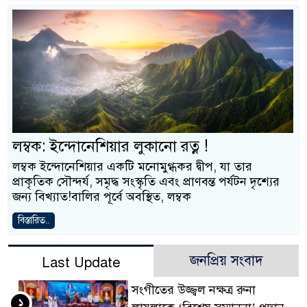
লম্বক: ইন্দোনেশিয়ার লুকানো রত্ন !
লম্বক ইন্দোনেশিয়ার একটি মনোমুগ্ধকর দ্বীপ, যা তার
প্রাকৃতিক সৌন্দর্য, সমৃদ্ধ সংস্কৃতি এবং প্রাণবন্ত পর্যটন দৃশ্যের
জন্য বিখ্যাত!বালির পূর্বে অবস্থিত, লম্বক
বিস্তারিত..
জনপ্রিয় সংবাদ
Last Update
সংগীতের উজ্জ্বল নক্ষত্র রুনা
১