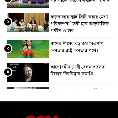
লায়লাকে ‘বিশেষ সম্মাননা’ প্রদান
কক্সবাজার স্মার্ট সিটি করার মেগা
২
পরিকল্পনা তৈরী হবে আন্তর্জাতিক
পর্যটন ও হাব।
ধানের শীষের বড় জয় বিএনপি
৩
ক্ষমতার রাষ্ট্র ক্ষমতার পথে।
আপোষহীন নেত্রী বেগম খালেদা
৪
জিয়ার চিরনিদ্রায় সমাপ্তি
জাপান-বাংলাদেশ সহযোগিতা
৫
কার্বন বাজার প্রস্তুতি।
বাংলাদেশ ও কুয়েত: সেনাপ্রধান