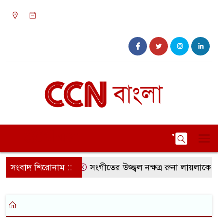
০৩:৪১ পূর্বাহ্ন, শুক্রবার, ০৭ অগাস্ট ২০২৬, ২২ শ্রাবণ
১৪৩৩ বঙ্গাব্দ
সংবাদ শিরোনাম ::
সংগীতের উজ্জ্বল নক্ষত্র রুনা লায়লাকে ‘ব