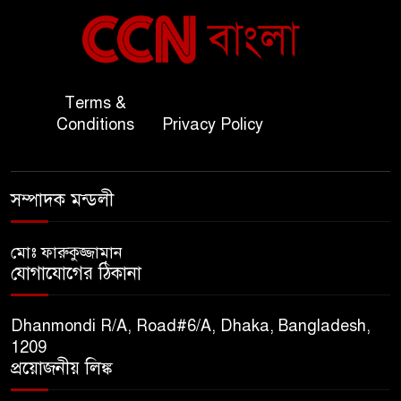
বাংলাদেশ ও কুয়েত: সেনাপ্রধান
৬
এবং সহ-পররাষ্ট্রমন্ত্রীর সৌজন্য
সাক্ষাৎ
জাতীয় জরুরী ৯৯৯ সেবা পরিদর্শনে
Terms &
৭
অতিরিক্ত পুলিশ মহাপরিদর্শক
Conditions
Privacy Policy
বিপিআই-এর জ্বালানি প্রশিক্ষণ
৮
সম্পাদক মন্ডলী
গবেষণা খাতে সমঝোতা স্বাক্ষর
মোঃ ফারুকুজ্জামান
তিস্তার মশাল প্রজ্বালনে ১০৫ কিঃমিঃ
যোগাযোগের ঠিকানা
৯
জুড়ে বিএনপির আয়োজন।
Dhanmondi R/A, Road#6/A, Dhaka, Bangladesh,
সুমাইয়া হারুন: মিস মাল্টিন্যাশনাল
1209
১০
বিশ্ব মঞ্চে নতুন দিগন্ত।
প্রয়োজনীয় লিঙ্ক