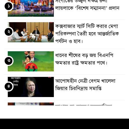
সংগীতের উজ্জ্বল নক্ষত্র রুনা
১
লায়লাকে ‘বিশেষ সম্মাননা’ প্রদান
কক্সবাজার স্মার্ট সিটি করার মেগা
২
পরিকল্পনা তৈরী হবে আন্তর্জাতিক
পর্যটন ও হাব।
ধানের শীষের বড় জয় বিএনপি
৩
ক্ষমতার রাষ্ট্র ক্ষমতার পথে।
আপোষহীন নেত্রী বেগম খালেদা
৪
জিয়ার চিরনিদ্রায় সমাপ্তি
জাপান-বাংলাদেশ সহযোগিতা
৫
কার্বন বাজার প্রস্তুতি।