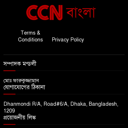
বাংলাদেশ ও কুয়েত: সেনাপ্রধান
৬
এবং সহ-পররাষ্ট্রমন্ত্রীর সৌজন্য
সাক্ষাৎ
জাতীয় জরুরী ৯৯৯ সেবা পরিদর্শনে
Terms &
৭
অতিরিক্ত পুলিশ মহাপরিদর্শক
Conditions
Privacy Policy
বিপিআই-এর জ্বালানি প্রশিক্ষণ
৮
সম্পাদক মন্ডলী
গবেষণা খাতে সমঝোতা স্বাক্ষর
মোঃ ফারুকুজ্জামান
তিস্তার মশাল প্রজ্বালনে ১০৫ কিঃমিঃ
যোগাযোগের ঠিকানা
৯
জুড়ে বিএনপির আয়োজন।
Dhanmondi R/A, Road#6/A, Dhaka, Bangladesh,
সুমাইয়া হারুন: মিস মাল্টিন্যাশনাল
1209
১০
বিশ্ব মঞ্চে নতুন দিগন্ত।
প্রয়োজনীয় লিঙ্ক