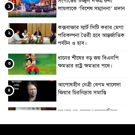
সংগীতের উজ্জ্বল নক্ষত্র রুনা
১
লায়লাকে ‘বিশেষ সম্মাননা’ প্রদান
কক্সবাজার স্মার্ট সিটি করার মেগা
২
পরিকল্পনা তৈরী হবে আন্তর্জাতিক
পর্যটন ও হাব।
ধানের শীষের বড় জয় বিএনপি
৩
ক্ষমতার রাষ্ট্র ক্ষমতার পথে।
আপোষহীন নেত্রী বেগম খালেদা
৪
জিয়ার চিরনিদ্রায় সমাপ্তি
জাপান-বাংলাদেশ সহযোগিতা
৫
কার্বন বাজার প্রস্তুতি।