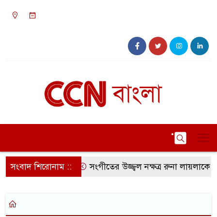
০৯:১৩ অপরাহ্ন, বৃহস্পতিবার, ০৬ অগাস্ট ২০২৬,
২২ শ্রাবণ ১৪৩৩ বঙ্গাব্দ
সংবাদ শিরোনাম ::
সংগীতের উজ্জ্বল নক্ষত্র রুনা লায়লাকে ‘বি