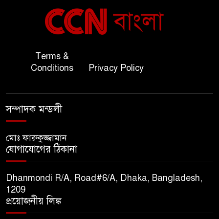
বাংলাদেশ ও কুয়েত: সেনাপ্রধান
৬
এবং সহ-পররাষ্ট্রমন্ত্রীর সৌজন্য
সাক্ষাৎ
জাতীয় জরুরী ৯৯৯ সেবা পরিদর্শনে
Terms &
৭
অতিরিক্ত পুলিশ মহাপরিদর্শক
Conditions
Privacy Policy
বিপিআই-এর জ্বালানি প্রশিক্ষণ
৮
সম্পাদক মন্ডলী
গবেষণা খাতে সমঝোতা স্বাক্ষর
মোঃ ফারুকুজ্জামান
তিস্তার মশাল প্রজ্বালনে ১০৫ কিঃমিঃ
যোগাযোগের ঠিকানা
৯
জুড়ে বিএনপির আয়োজন।
Dhanmondi R/A, Road#6/A, Dhaka, Bangladesh,
সুমাইয়া হারুন: মিস মাল্টিন্যাশনাল
1209
১০
বিশ্ব মঞ্চে নতুন দিগন্ত।
প্রয়োজনীয় লিঙ্ক