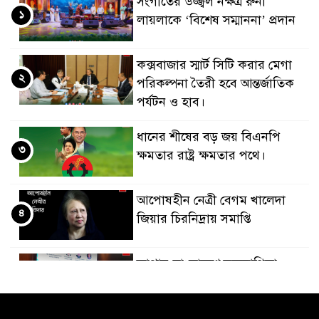
সংগীতের উজ্জ্বল নক্ষত্র রুনা
১
লায়লাকে ‘বিশেষ সম্মাননা’ প্রদান
কক্সবাজার স্মার্ট সিটি করার মেগা
২
পরিকল্পনা তৈরী হবে আন্তর্জাতিক
পর্যটন ও হাব।
ধানের শীষের বড় জয় বিএনপি
৩
ক্ষমতার রাষ্ট্র ক্ষমতার পথে।
আপোষহীন নেত্রী বেগম খালেদা
৪
জিয়ার চিরনিদ্রায় সমাপ্তি
জাপান-বাংলাদেশ সহযোগিতা
৫
কার্বন বাজার প্রস্তুতি।