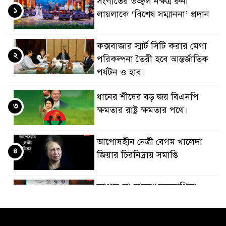
সংগীতের উজ্জ্বল নক্ষত্র রুনা
১
লায়লাকে ‘বিশেষ সম্মাননা’ প্রদান
কক্সবাজার স্মার্ট সিটি করার মেগা
২
পরিকল্পনা তৈরী হবে আন্তর্জাতিক
পর্যটন ও হাব।
ধানের শীষের বড় জয় বিএনপি
৩
ক্ষমতার রাষ্ট্র ক্ষমতার পথে।
আপোষহীন নেত্রী বেগম খালেদা
৪
জিয়ার চিরনিদ্রায় সমাপ্তি
জাপান-বাংলাদেশ সহযোগিতা
৫
কার্বন বাজার প্রস্তুতি।