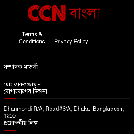
বাংলাদেশ ও কুয়েত: সেনাপ্রধান
৬
এবং সহ-পররাষ্ট্রমন্ত্রীর সৌজন্য
সাক্ষাৎ
জাতীয় জরুরী ৯৯৯ সেবা পরিদর্শনে
Terms &
৭
অতিরিক্ত পুলিশ মহাপরিদর্শক
Conditions
Privacy Policy
বিপিআই-এর জ্বালানি প্রশিক্ষণ
৮
সম্পাদক মন্ডলী
গবেষণা খাতে সমঝোতা স্বাক্ষর
মোঃ ফারুকুজ্জামান
তিস্তার মশাল প্রজ্বালনে ১০৫ কিঃমিঃ
যোগাযোগের ঠিকানা
৯
জুড়ে বিএনপির আয়োজন।
Dhanmondi R/A, Road#6/A, Dhaka, Bangladesh,
সুমাইয়া হারুন: মিস মাল্টিন্যাশনাল
1209
১০
বিশ্ব মঞ্চে নতুন দিগন্ত।
প্রয়োজনীয় লিঙ্ক