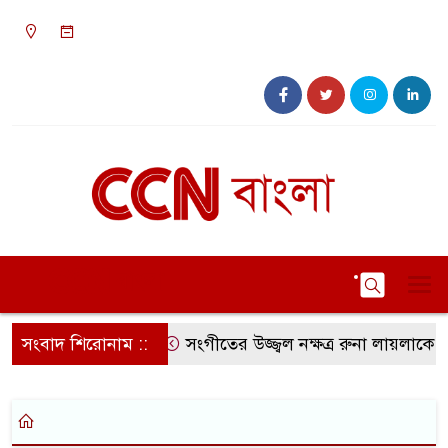
১২:৪৮ অপরাহ্ন, শনিবার, ০৮ অগাস্ট ২০২৬, ২৪
শ্রাবণ ১৪৩৩ বঙ্গাব্দ
সংবাদ শিরোনাম ::
সংগীতের উজ্জ্বল নক্ষত্র রুনা লায়লাকে ‘বি