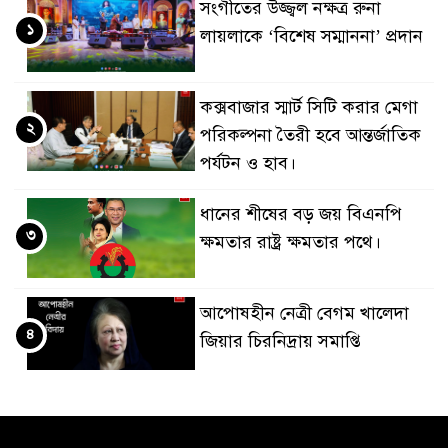
সংগীতের উজ্জ্বল নক্ষত্র রুনা
১
লায়লাকে ‘বিশেষ সম্মাননা’ প্রদান
কক্সবাজার স্মার্ট সিটি করার মেগা
২
পরিকল্পনা তৈরী হবে আন্তর্জাতিক
পর্যটন ও হাব।
ধানের শীষের বড় জয় বিএনপি
৩
ক্ষমতার রাষ্ট্র ক্ষমতার পথে।
আপোষহীন নেত্রী বেগম খালেদা
৪
জিয়ার চিরনিদ্রায় সমাপ্তি
জাপান-বাংলাদেশ সহযোগিতা
৫
কার্বন বাজার প্রস্তুতি।