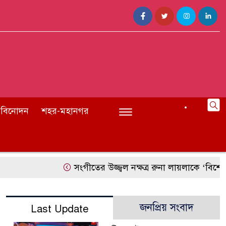
বিনোদন
শহর-মহানগর
সংগীতের উজ্জ্বল নক্ষত্র রুনা লায়লাকে ‘বিশেষ স
জনপ্রিয় সংবাদ
Last Update