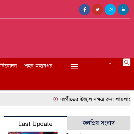
বিনোদন
শহর-মহানগর
সংগীতের উজ্জ্বল নক্ষত্র রুনা লায়লাকে 
জনপ্রিয় সংবাদ
Last Update