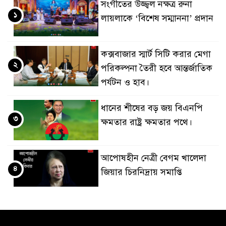
সংগীতের উজ্জ্বল নক্ষত্র রুনা
১
লায়লাকে ‘বিশেষ সম্মাননা’ প্রদান
কক্সবাজার স্মার্ট সিটি করার মেগা
২
পরিকল্পনা তৈরী হবে আন্তর্জাতিক
পর্যটন ও হাব।
ধানের শীষের বড় জয় বিএনপি
৩
ক্ষমতার রাষ্ট্র ক্ষমতার পথে।
আপোষহীন নেত্রী বেগম খালেদা
৪
জিয়ার চিরনিদ্রায় সমাপ্তি
জাপান-বাংলাদেশ সহযোগিতা
৫
কার্বন বাজার প্রস্তুতি।