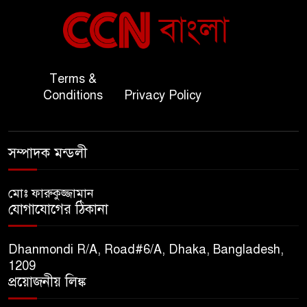
বাংলাদেশ ও কুয়েত: সেনাপ্রধান
৬
এবং সহ-পররাষ্ট্রমন্ত্রীর সৌজন্য
সাক্ষাৎ
জাতীয় জরুরী ৯৯৯ সেবা পরিদর্শনে
Terms &
৭
অতিরিক্ত পুলিশ মহাপরিদর্শক
Conditions
Privacy Policy
বিপিআই-এর জ্বালানি প্রশিক্ষণ
৮
সম্পাদক মন্ডলী
গবেষণা খাতে সমঝোতা স্বাক্ষর
মোঃ ফারুকুজ্জামান
তিস্তার মশাল প্রজ্বালনে ১০৫ কিঃমিঃ
যোগাযোগের ঠিকানা
৯
জুড়ে বিএনপির আয়োজন।
Dhanmondi R/A, Road#6/A, Dhaka, Bangladesh,
সুমাইয়া হারুন: মিস মাল্টিন্যাশনাল
1209
১০
বিশ্ব মঞ্চে নতুন দিগন্ত।
প্রয়োজনীয় লিঙ্ক