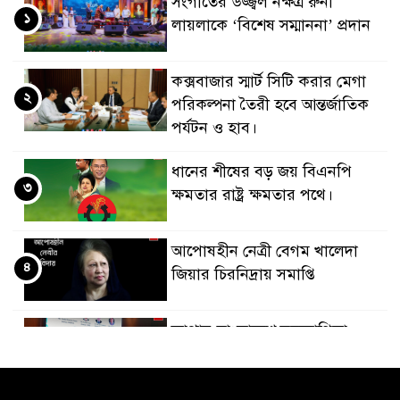
সংগীতের উজ্জ্বল নক্ষত্র রুনা
১
লায়লাকে ‘বিশেষ সম্মাননা’ প্রদান
কক্সবাজার স্মার্ট সিটি করার মেগা
২
পরিকল্পনা তৈরী হবে আন্তর্জাতিক
পর্যটন ও হাব।
ধানের শীষের বড় জয় বিএনপি
৩
ক্ষমতার রাষ্ট্র ক্ষমতার পথে।
আপোষহীন নেত্রী বেগম খালেদা
৪
জিয়ার চিরনিদ্রায় সমাপ্তি
জাপান-বাংলাদেশ সহযোগিতা
৫
কার্বন বাজার প্রস্তুতি।