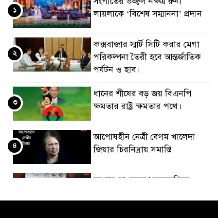
সংগীতের উজ্জ্বল নক্ষত্র রুনা
১
লায়লাকে ‘বিশেষ সম্মাননা’ প্রদান
কক্সবাজার স্মার্ট সিটি করার মেগা
২
পরিকল্পনা তৈরী হবে আন্তর্জাতিক
পর্যটন ও হাব।
ধানের শীষের বড় জয় বিএনপি
৩
ক্ষমতার রাষ্ট্র ক্ষমতার পথে।
আপোষহীন নেত্রী বেগম খালেদা
৪
জিয়ার চিরনিদ্রায় সমাপ্তি
জাপান-বাংলাদেশ সহযোগিতা
৫
কার্বন বাজার প্রস্তুতি।