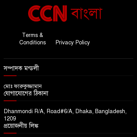
বাংলাদেশ ও কুয়েত: সেনাপ্রধান
৬
এবং সহ-পররাষ্ট্রমন্ত্রীর সৌজন্য
সাক্ষাৎ
জাতীয় জরুরী ৯৯৯ সেবা পরিদর্শনে
Terms &
৭
অতিরিক্ত পুলিশ মহাপরিদর্শক
Conditions
Privacy Policy
বিপিআই-এর জ্বালানি প্রশিক্ষণ
৮
সম্পাদক মন্ডলী
গবেষণা খাতে সমঝোতা স্বাক্ষর
মোঃ ফারুকুজ্জামান
তিস্তার মশাল প্রজ্বালনে ১০৫ কিঃমিঃ
যোগাযোগের ঠিকানা
৯
জুড়ে বিএনপির আয়োজন।
Dhanmondi R/A, Road#6/A, Dhaka, Bangladesh,
সুমাইয়া হারুন: মিস মাল্টিন্যাশনাল
1209
১০
বিশ্ব মঞ্চে নতুন দিগন্ত।
প্রয়োজনীয় লিঙ্ক