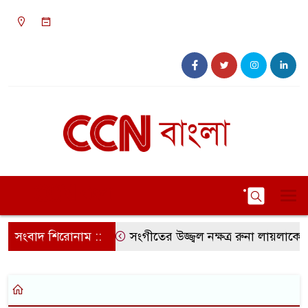
০১:৪২ অপরাহ্ন, শনিবার, ০৮ অগাস্ট ২০২৬, ২৪
শ্রাবণ ১৪৩৩ বঙ্গাব্দ
সংবাদ শিরোনাম ::
সংগীতের উজ্জ্বল নক্ষত্র রুনা লায়লাকে ‘ব