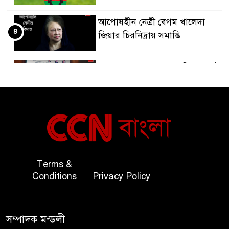
আপোষহীন নেত্রী বেগম খালেদা
৪
জিয়ার চিরনিদ্রায় সমাপ্তি
জাপান-বাংলাদেশ সহযোগিতা কার্বন
৫
বাজার প্রস্তুতি।
বাংলাদেশ ও কুয়েত: সেনাপ্রধান এবং
৬
সহ-পররাষ্ট্রমন্ত্রীর সৌজন্য সাক্ষাৎ
জাতীয় জরুরী ৯৯৯ সেবা পরিদর্শনে
Terms &
৭
অতিরিক্ত পুলিশ মহাপরিদর্শক
Conditions
Privacy Policy
বিপিআই-এর জ্বালানি প্রশিক্ষণ
৮
গবেষণা খাতে সমঝোতা স্বাক্ষর
সম্পাদক মন্ডলী