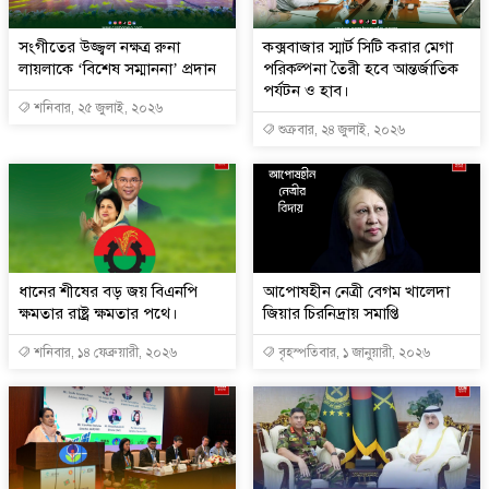
সংগীতের উজ্জ্বল নক্ষত্র রুনা
কক্সবাজার স্মার্ট সিটি করার মেগা
লায়লাকে ‘বিশেষ সম্মাননা’ প্রদান
পরিকল্পনা তৈরী হবে আন্তর্জাতিক
পর্যটন ও হাব।
শনিবার, ২৫ জুলাই, ২০২৬
শুক্রবার, ২৪ জুলাই, ২০২৬
ধানের শীষের বড় জয় বিএনপি
আপোষহীন নেত্রী বেগম খালেদা
ক্ষমতার রাষ্ট্র ক্ষমতার পথে।
জিয়ার চিরনিদ্রায় সমাপ্তি
শনিবার, ১৪ ফেব্রুয়ারী, ২০২৬
বৃহস্পতিবার, ১ জানুয়ারী, ২০২৬