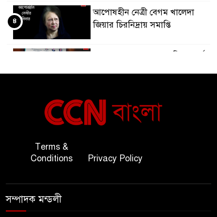
আপোষহীন নেত্রী বেগম খালেদা
৪
জিয়ার চিরনিদ্রায় সমাপ্তি
জাপান-বাংলাদেশ সহযোগিতা কার্বন
৫
বাজার প্রস্তুতি।
বাংলাদেশ ও কুয়েত: সেনাপ্রধান এবং
৬
সহ-পররাষ্ট্রমন্ত্রীর সৌজন্য সাক্ষাৎ
জাতীয় জরুরী ৯৯৯ সেবা পরিদর্শনে
Terms &
৭
অতিরিক্ত পুলিশ মহাপরিদর্শক
Conditions
Privacy Policy
বিপিআই-এর জ্বালানি প্রশিক্ষণ
৮
গবেষণা খাতে সমঝোতা স্বাক্ষর
সম্পাদক মন্ডলী