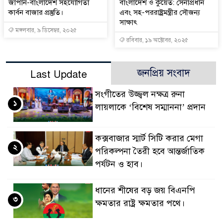
জাপান-বাংলাদেশ সহযোগিতা
বাংলাদেশ ও কুয়েত: সেনাপ্রধান
কার্বন বাজার প্রস্তুতি।
এবং সহ-পররাষ্ট্রমন্ত্রীর সৌজন্য
সাক্ষাৎ
মঙ্গলবার, ৯ ডিসেম্বর, ২০২৫
রবিবার, ১৯ অক্টোবর, ২০২৫
জনপ্রিয় সংবাদ
Last Update
সংগীতের উজ্জ্বল নক্ষত্র রুনা
১
লায়লাকে ‘বিশেষ সম্মাননা’ প্রদান
কক্সবাজার স্মার্ট সিটি করার মেগা
২
পরিকল্পনা তৈরী হবে আন্তর্জাতিক
পর্যটন ও হাব।
ধানের শীষের বড় জয় বিএনপি
৩
ক্ষমতার রাষ্ট্র ক্ষমতার পথে।