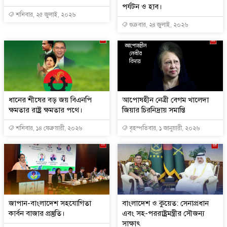
পর্যটন ও হাব।
শনিবার, ২৫ জুলাই, ২০২৬
শুক্রবার, ২৪ জুলাই, ২০২৬
ধানের শীষের বড় জয় বিএনপি
আপোষহীন নেত্রী বেগম খালেদা
ক্ষমতার রাষ্ট্র ক্ষমতার পথে।
জিয়ার চিরনিদ্রায় সমাপ্তি
শনিবার, ১৪ ফেব্রুয়ারী, ২০২৬
বৃহস্পতিবার, ১ জানুয়ারী, ২০২৬
জাপান-বাংলাদেশ সহযোগিতা
বাংলাদেশ ও কুয়েত: সেনাপ্রধান
কার্বন বাজার প্রস্তুতি।
এবং সহ-পররাষ্ট্রমন্ত্রীর সৌজন্য
সাক্ষাৎ