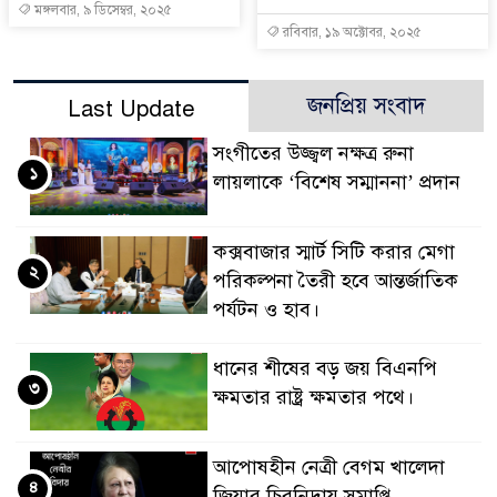
মঙ্গলবার, ৯ ডিসেম্বর, ২০২৫
রবিবার, ১৯ অক্টোবর, ২০২৫
জনপ্রিয় সংবাদ
Last Update
সংগীতের উজ্জ্বল নক্ষত্র রুনা
১
লায়লাকে ‘বিশেষ সম্মাননা’ প্রদান
কক্সবাজার স্মার্ট সিটি করার মেগা
২
পরিকল্পনা তৈরী হবে আন্তর্জাতিক
পর্যটন ও হাব।
ধানের শীষের বড় জয় বিএনপি
৩
ক্ষমতার রাষ্ট্র ক্ষমতার পথে।
আপোষহীন নেত্রী বেগম খালেদা
৪
জিয়ার চিরনিদ্রায় সমাপ্তি