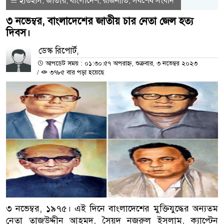
ইতিহাস
জাতীয়
বাংলাদেশ
রাজনীতি
সর্বশেষ সংবাদ
,
,
,
,
৩ নভেম্বর, বাংলাদেশের জাতীয় চার নেতা জেল হত্য
দিবস।
ডেস্ক রিপোর্ট,
আপডেট সময় : ০১:৩০:৫৭ অপরাহ্ন, শুক্রবার, ৩ নভেম্বর ২০২৩
/
৩৭৮৫ বার পড়া হয়েছে
৩ নভেম্বর, ১৯৭৫। এই দিনে বাংলাদেশের মুক্তিযুদ্ধের অন্যতম
নেতা তাজউদ্দীন আহমদ, সৈয়দ নজরুল ইসলাম, ক্যাপ্টেন