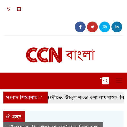
০৮:১৪ অপরাহ্ন, বৃহস্পতিবার, ০৬ অগাস্ট ২০২৬, ২২
শ্রাবণ ১৪৩৩ বঙ্গাব্দ
সংবাদ শিরোনাম ::
সংগীতের উজ্জ্বল নক্ষত্র রুনা লায়লাকে ‘বিশেষ স
প্রচ্ছদ