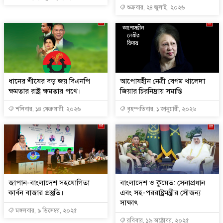
শুক্রবার, ২৪ জুলাই, ২০২৬
ধানের শীষের বড় জয় বিএনপি
আপোষহীন নেত্রী বেগম খালেদা
ক্ষমতার রাষ্ট্র ক্ষমতার পথে।
জিয়ার চিরনিদ্রায় সমাপ্তি
শনিবার, ১৪ ফেব্রুয়ারী, ২০২৬
বৃহস্পতিবার, ১ জানুয়ারী, ২০২৬
জাপান-বাংলাদেশ সহযোগিতা
বাংলাদেশ ও কুয়েত: সেনাপ্রধান
কার্বন বাজার প্রস্তুতি।
এবং সহ-পররাষ্ট্রমন্ত্রীর সৌজন্য
সাক্ষাৎ
মঙ্গলবার, ৯ ডিসেম্বর, ২০২৫
রবিবার, ১৯ অক্টোবর, ২০২৫