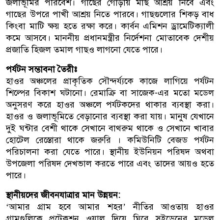
জলাভূমির পরিবেশ। গাছের গোড়ায় মাছ আশ্রয় নিবে এবং
গাছের উপরে পাখী আশ্রয় নিতে পারবে। গাছগুলোর শিকড় বাধ
কিংবা মাটি ক্ষয় হতে রক্ষা করে। কার্বন এমিশন ড্রামেটিক্যালী
কমে আসবে। মাননীয় প্রধানমন্ত্রীর নির্দেশনা মোতাবেক দেশীয়
প্রজাতি হিজল তমাল গাছও লাগনো যেতে পারে।
পর্যটন সম্ভাবনা তৈরীঃ
হাওর অঞ্চলের প্রাকৃতিক সৌন্দর্য্যকে কাজে লাগিয়ে পর্যটন
শিল্পের বিকাশ ঘটানো। রেমাক্রি বা সাজেক-এর মতো মডেল
অনুসরণ করে হাওর অঞ্চলে পর্যটকদের থাকার ব্যবস্থা করা।
হাওর ও জলাভূমিতে বেড়ানোর ব্যব্স্থা করা যায়। মানুষ যেখানে
দুই ঘন্টার বেশী থাকে সেখানে বাথরুম থাকে ও সেখানে খাবার
হোটেল রেস্তোরা থাকে জরুরি । কমিউনিটি বেজড পর্যটন
পরিচালনা করা যেতে পারে। স্থানীয় ইউনিয়ন পরিষদ অথবা
উপজেলা পরিষদ দেখভাল করতে পারে এবং তাদের আয়ও হতে
পারে।
স্থানীয়দের জীবনযাত্রার মান উন্নয়ন:
‘আমার গ্রাম হবে আমার শহর’ নীতির আওতায় হাওর
গ্রামগুলিকে প্রটেকশন ওয়াল দিয়ে ঘিরে সুইডেনের মডেল