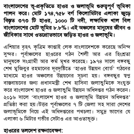
বাংলাদেশের ভূ-প্রকৃতিতে হাওর ও জলাভূমি গুরুত্বপূর্ণ ভূমিকা
পালন করে। মোট ১৭৪,৭৫৮ বর্গ কিলোমিটার এলাকা জুড়ে
বিস্তৃত ৩৭৩ টি হাওর, ১০০০ টি নদী, লক্ষাধিক খাল বিল
বাংলাদেশের মোট ভূমির ৮.৮%। এই অঞ্চলের মানুষের জীবন ও
জীবিকার সাথে ওতপ্রোতভাবে জড়িত হাওর ও জলাভূমি।
এশিয়ার বৃহৎ কৃত্রিম কাপ্তাই লেক বাংলাদেশকে করেছে অনিন্দ
সুন্দর। পূর্বাঞ্চলের হা্ওরের গঠন শৈলী আর এর হিংশ্রতা
মানুষকে সংগ্রামী আর কর্ম মূখর করেছে। ১৯৭৪ সালে বঙ্গবন্ধু
শেখ মুজিবুর রহমানের দূরদৃষ্টিতে ‘হাওর উন্নয়ন বোর্ড’ গঠনের
মাধ্যমে হাওর অঞ্চলের উন্নয়নের সূচনা হয়। বঙ্গবন্ধুর স্বপ্ন
বাস্তবায়নের জন্য প্রধানমন্ত্রী শেখ হাসিনা জলাভুমিকে সংযুক্ত
করে বাংলাদেশ হাওর ও জলাভুমি উন্নয়ন অধিদপ্তর গঠন করেন।
২০১৬ সালে ‘বাংলাদেশ হাওর ও জলাভূমি উন্নয়ন অধিদপ্তর’
প্রতিষ্ঠা করা হয়।উত্তর পূর্বাঞ্চলের ৭ টি জেলা সহ সারা দেশের
জলাভূমিকে নিয়ে এই অধিদপ্তরের পথচলা। সমুদ্র ভাগের যে
এলাকা ৬ মিটার গভীর সেটাও এর আওতাভূক্ত।
হাওরের তলদেশ রক্ষনাবেক্ষণ: