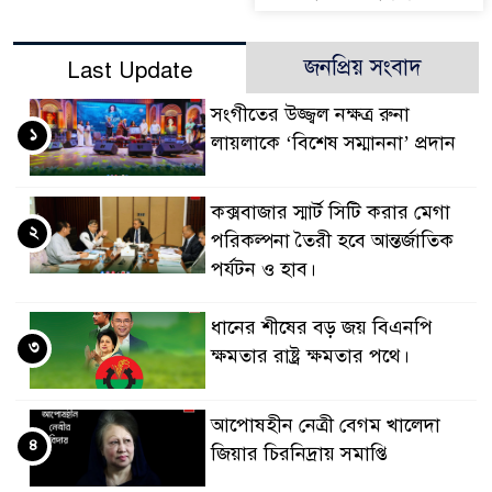
জনপ্রিয় সংবাদ
Last Update
সংগীতের উজ্জ্বল নক্ষত্র রুনা
১
লায়লাকে ‘বিশেষ সম্মাননা’ প্রদান
কক্সবাজার স্মার্ট সিটি করার মেগা
২
পরিকল্পনা তৈরী হবে আন্তর্জাতিক
পর্যটন ও হাব।
ধানের শীষের বড় জয় বিএনপি
৩
ক্ষমতার রাষ্ট্র ক্ষমতার পথে।
আপোষহীন নেত্রী বেগম খালেদা
৪
জিয়ার চিরনিদ্রায় সমাপ্তি