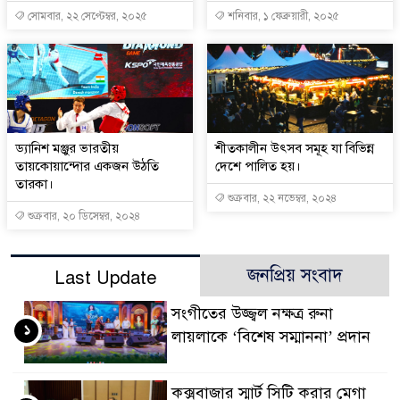
সোমবার, ২২ সেপ্টেম্বর, ২০২৫
শনিবার, ১ ফেব্রুয়ারী, ২০২৫
ড্যানিশ মঞ্জুর ভারতীয়
শীতকালীন উৎসব সমূহ যা বিভিন্ন
তায়কোয়ান্দোর একজন উঠতি
দেশে পালিত হয়।
তারকা।
শুক্রবার, ২২ নভেম্বর, ২০২৪
শুক্রবার, ২০ ডিসেম্বর, ২০২৪
জনপ্রিয় সংবাদ
Last Update
সংগীতের উজ্জ্বল নক্ষত্র রুনা
১
লায়লাকে ‘বিশেষ সম্মাননা’ প্রদান
কক্সবাজার স্মার্ট সিটি করার মেগা