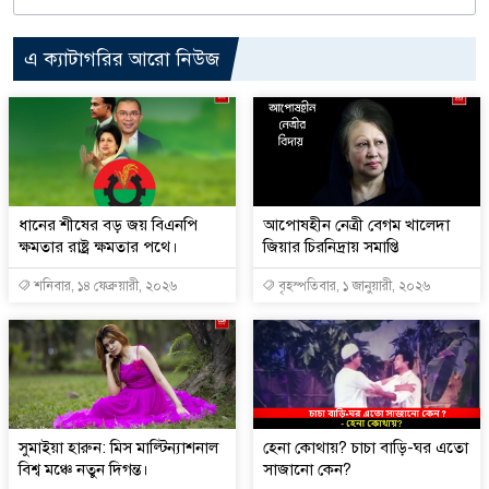
এ ক্যাটাগরির আরো নিউজ
ধানের শীষের বড় জয় বিএনপি
আপোষহীন নেত্রী বেগম খালেদা
ক্ষমতার রাষ্ট্র ক্ষমতার পথে।
জিয়ার চিরনিদ্রায় সমাপ্তি
শনিবার, ১৪ ফেব্রুয়ারী, ২০২৬
বৃহস্পতিবার, ১ জানুয়ারী, ২০২৬
সুমাইয়া হারুন: মিস মাল্টিন্যাশনাল
হেনা কোথায়? চাচা বাড়ি-ঘর এতো
বিশ্ব মঞ্চে নতুন দিগন্ত।
সাজানো কেন?