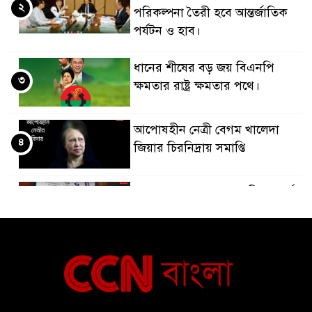
২
পরিকল্পনা তৈরী হবে আন্তর্জাতিক
পর্যটন ও হাব।
ধানের শীষের বড় জয় বিএনপি
৩
ক্ষমতার রাষ্ট্র ক্ষমতার পথে।
আপোষহীন নেত্রী বেগম খালেদা
৪
জিয়ার চিরনিদ্রায় সমাপ্তি
জাপান-বাংলাদেশ সহযোগিতা কার্বন
৫
বাজার প্রস্তুতি।
বাংলাদেশ ও কুয়েত: সেনাপ্রধান এবং
৬
সহ-পররাষ্ট্রমন্ত্রীর সৌজন্য সাক্ষাৎ