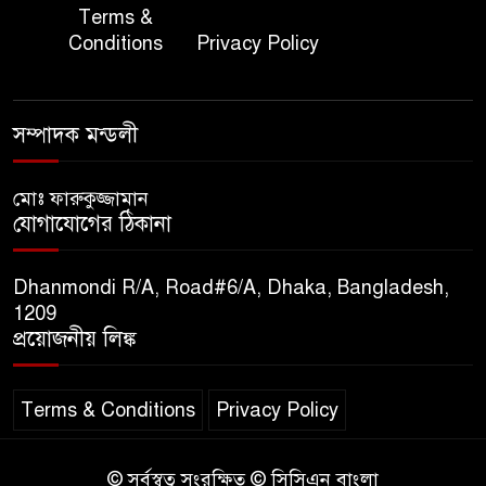
জাতীয় জরুরী ৯৯৯ সেবা পরিদর্শনে
Terms &
৭
অতিরিক্ত পুলিশ মহাপরিদর্শক
Conditions
Privacy Policy
বিপিআই-এর জ্বালানি প্রশিক্ষণ
৮
গবেষণা খাতে সমঝোতা স্বাক্ষর
সম্পাদক মন্ডলী
তিস্তার মশাল প্রজ্বালনে ১০৫ কিঃমিঃ
মোঃ ফারুকুজ্জামান
৯
যোগাযোগের ঠিকানা
জুড়ে বিএনপির আয়োজন।
Dhanmondi R/A, Road#6/A, Dhaka, Bangladesh,
সুমাইয়া হারুন: মিস মাল্টিন্যাশনাল
1209
১০
বিশ্ব মঞ্চে নতুন দিগন্ত।
প্রয়োজনীয় লিঙ্ক
Terms & Conditions
Privacy Policy
© সর্বস্বত্ব সংরক্ষিত © সিসিএন বাংলা