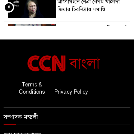
আপোষহীন নেত্রী বেগম খালেদা
৪
জিয়ার চিরনিদ্রায় সমাপ্তি
জাপান-বাংলাদেশ সহযোগিতা কার্বন
৫
বাজার প্রস্তুতি।
বাংলাদেশ ও কুয়েত: সেনাপ্রধান এবং
৬
সহ-পররাষ্ট্রমন্ত্রীর সৌজন্য সাক্ষাৎ
জাতীয় জরুরী ৯৯৯ সেবা পরিদর্শনে
Terms &
৭
অতিরিক্ত পুলিশ মহাপরিদর্শক
Conditions
Privacy Policy
বিপিআই-এর জ্বালানি প্রশিক্ষণ
৮
গবেষণা খাতে সমঝোতা স্বাক্ষর
সম্পাদক মন্ডলী