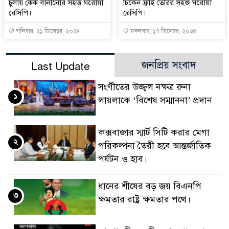
চুলায় কেক বানানোর সহজ ঘরোয়া
চিকেন ফ্রাই তৈরির সহজ ঘরোয়া
রেসিপি।
রেসিপি।
শনিবার, ২১ ডিসেম্বর, ২০২৪
মঙ্গলবার, ১৭ ডিসেম্বর, ২০২৪
জনপ্রিয় সংবাদ
Last Update
সংগীতের উজ্জ্বল নক্ষত্র রুনা
১
লায়লাকে ‘বিশেষ সম্মাননা’ প্রদান
কক্সবাজার স্মার্ট সিটি করার মেগা
২
পরিকল্পনা তৈরী হবে আন্তর্জাতিক
পর্যটন ও হাব।
ধানের শীষের বড় জয় বিএনপি
৩
ক্ষমতার রাষ্ট্র ক্ষমতার পথে।