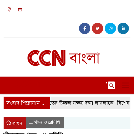
১০:৩৮ অপরাহ্ন, বৃহস্পতিবার, ০৬ অগাস্ট ২০২৬,
২২ শ্রাবণ ১৪৩৩ বঙ্গাব্দ
সংবাদ শিরোনাম ::
সংগীতের উজ্জ্বল নক্ষত্র রুনা লায়লাকে ‘বিশেষ সম্মাননা
খাদ্য ও রেসিপি
প্রচ্ছদ