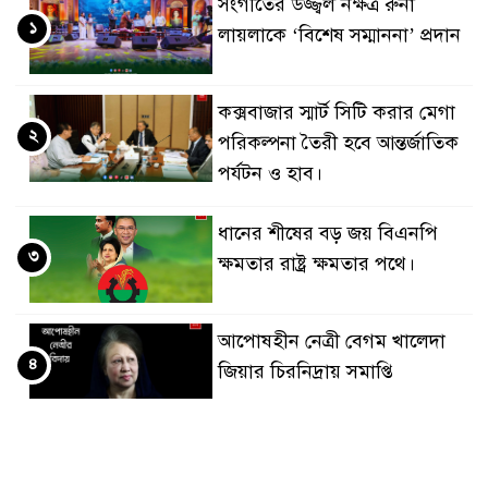
সংগীতের উজ্জ্বল নক্ষত্র রুনা
১
লায়লাকে ‘বিশেষ সম্মাননা’ প্রদান
কক্সবাজার স্মার্ট সিটি করার মেগা
২
পরিকল্পনা তৈরী হবে আন্তর্জাতিক
পর্যটন ও হাব।
ধানের শীষের বড় জয় বিএনপি
৩
ক্ষমতার রাষ্ট্র ক্ষমতার পথে।
আপোষহীন নেত্রী বেগম খালেদা
৪
জিয়ার চিরনিদ্রায় সমাপ্তি
জাপান-বাংলাদেশ সহযোগিতা
৫
কার্বন বাজার প্রস্তুতি।