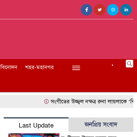
বিনোদন
শহর-মহানগর
সংগীতের উজ্জ্বল নক্ষত্র রুনা লায়লাকে ‘বিশেষ সম্মাননা’
জনপ্রিয় সংবাদ
Last Update