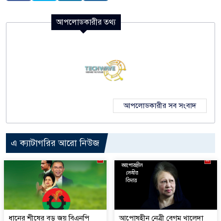
আপলোডকারীর তথ্য
আপলোডকারীর সব সংবাদ
এ ক্যাটাগরির আরো নিউজ
ধানের শীষের বড় জয় বিএনপি
আপোষহীন নেত্রী বেগম খালেদা