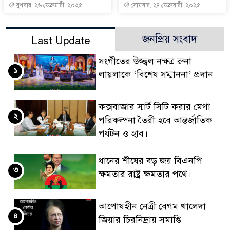
বুধবার, ২৬ ফেব্রুয়ারী, ২০২৫
সোমবার, ২৪ ফেব্রুয়ারী, ২০২৫
জনপ্রিয় সংবাদ
Last Update
সংগীতের উজ্জ্বল নক্ষত্র রুনা
১
লায়লাকে ‘বিশেষ সম্মাননা’ প্রদান
কক্সবাজার স্মার্ট সিটি করার মেগা
২
পরিকল্পনা তৈরী হবে আন্তর্জাতিক
পর্যটন ও হাব।
ধানের শীষের বড় জয় বিএনপি
৩
ক্ষমতার রাষ্ট্র ক্ষমতার পথে।
আপোষহীন নেত্রী বেগম খালেদা
৪
জিয়ার চিরনিদ্রায় সমাপ্তি