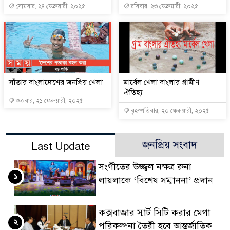
সোমবার, ২৪ ফেব্রুয়ারী, ২০২৫
রবিবার, ২৩ ফেব্রুয়ারী, ২০২৫
সাঁতার বাংলাদেশের জনপ্রিয় খেলা।
মার্বেল খেলা বাংলার গ্রামীণ
ঐতিহ্য।
শুক্রবার, ২১ ফেব্রুয়ারী, ২০২৫
বৃহস্পতিবার, ২০ ফেব্রুয়ারী, ২০২৫
জনপ্রিয় সংবাদ
Last Update
সংগীতের উজ্জ্বল নক্ষত্র রুনা
১
লায়লাকে ‘বিশেষ সম্মাননা’ প্রদান
কক্সবাজার স্মার্ট সিটি করার মেগা
২
পরিকল্পনা তৈরী হবে আন্তর্জাতিক