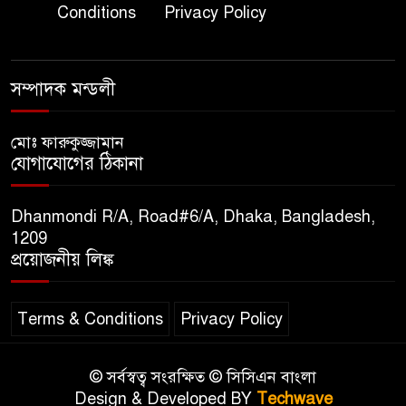
অতিরিক্ত পুলিশ মহাপরিদর্শক
Conditions
Privacy Policy
বিপিআই-এর জ্বালানি প্রশিক্ষণ
৮
গবেষণা খাতে সমঝোতা স্বাক্ষর
সম্পাদক মন্ডলী
তিস্তার মশাল প্রজ্বালনে ১০৫ কিঃমিঃ
মোঃ ফারুকুজ্জামান
৯
যোগাযোগের ঠিকানা
জুড়ে বিএনপির আয়োজন।
Dhanmondi R/A, Road#6/A, Dhaka, Bangladesh,
সুমাইয়া হারুন: মিস মাল্টিন্যাশনাল
1209
১০
বিশ্ব মঞ্চে নতুন দিগন্ত।
প্রয়োজনীয় লিঙ্ক
Terms & Conditions
Privacy Policy
© সর্বস্বত্ব সংরক্ষিত © সিসিএন বাংলা
Design & Developed BY
Techwave