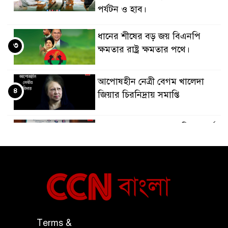
পর্যটন ও হাব।
ধানের শীষের বড় জয় বিএনপি
৩
ক্ষমতার রাষ্ট্র ক্ষমতার পথে।
আপোষহীন নেত্রী বেগম খালেদা
৪
জিয়ার চিরনিদ্রায় সমাপ্তি
জাপান-বাংলাদেশ সহযোগিতা কার্বন
৫
বাজার প্রস্তুতি।
বাংলাদেশ ও কুয়েত: সেনাপ্রধান এবং
৬
সহ-পররাষ্ট্রমন্ত্রীর সৌজন্য সাক্ষাৎ
জাতীয় জরুরী ৯৯৯ সেবা পরিদর্শনে
Terms &
৭