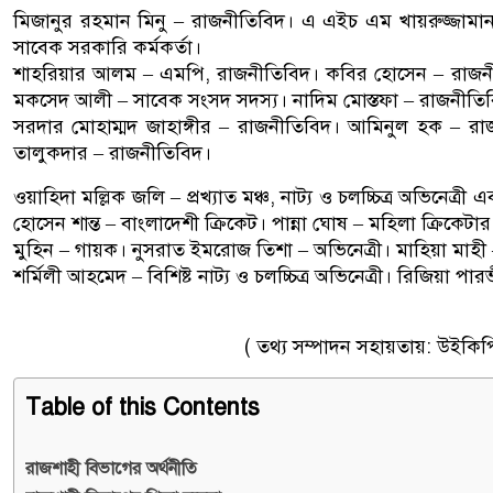
মিজানুর রহমান মিনু – রাজনীতিবিদ। এ এইচ এম খায়রুজ্জামা
সাবেক সরকারি কর্মকর্তা।
শাহরিয়ার আলম – এমপি, রাজনীতিবিদ। কবির হোসেন – রাজন
মকসেদ আলী – সাবেক সংসদ সদস্য। নাদিম মোস্তফা – রাজনীত
সরদার মোহাম্মদ জাহাঙ্গীর – রাজনীতিবিদ। আমিনুল হক – রা
তালুকদার – রাজনীতিবিদ।
ওয়াহিদা মল্লিক জলি – প্রখ্যাত মঞ্চ, নাট্য ও চলচ্চিত্র অভিনেত্রী এ
হোসেন শান্ত – বাংলাদেশী ক্রিকেট। পান্না ঘোষ – মহিলা ক্রিকেটার। 
মুহিন – গায়ক। নুসরাত ইমরোজ তিশা – অভিনেত্রী। মাহিয়া মাহী –
শর্মিলী আহমেদ – বিশিষ্ট নাট্য ও চলচ্চিত্র অভিনেত্রী। রিজিয়া পার
( তথ্য সম্পাদন সহায়তায়: উইকিপিডি
Table of this Contents
রাজশাহী বিভাগের অর্থনীতি