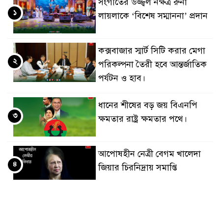
সংগীতের উজ্জ্বল নক্ষত্র রুনা
১
লায়লাকে ‘বিশেষ সম্মাননা’ প্রদান
কক্সবাজার স্মার্ট সিটি করার মেগা
২
পরিকল্পনা তৈরী হবে আন্তর্জাতিক
পর্যটন ও হাব।
ধানের শীষের বড় জয় বিএনপি
৩
ক্ষমতার রাষ্ট্র ক্ষমতার পথে।
আপোষহীন নেত্রী বেগম খালেদা
৪
জিয়ার চিরনিদ্রায় সমাপ্তি
জাপান-বাংলাদেশ সহযোগিতা
৫
কার্বন বাজার প্রস্তুতি।