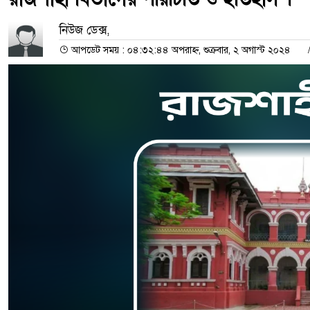
নিউজ ডেক্স,
আপডেট সময় : ০৪:৩২:৪৪ অপরাহ্ন, শুক্রবার, ২ অগাস্ট ২০২৪