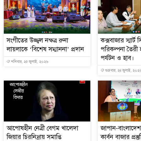
সংগীতের উজ্জ্বল নক্ষত্র রুনা
কক্সবাজার স্মার্ট
লায়লাকে ‘বিশেষ সম্মাননা’ প্রদান
পরিকল্পনা তৈরী হ
পর্যটন ও হাব।
শনিবার, ২৫ জুলাই, ২০২৬
শুক্রবার, ২৪ জুলাই, ২০২
আপোষহীন নেত্রী বেগম খালেদা
জাপান-বাংলাদে
জিয়ার চিরনিদ্রায় সমাপ্তি
কার্বন বাজার প্রস্ত