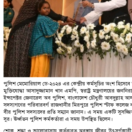
পুলিশ মেমোরিয়াল ডে-২০২৪ এর কেন্দ্রীয় কর্মসূচির অংশ হিসেবে আজ 
মুক্তিযোদ্ধা আসাদুজ্জামান খান এমপি, স্বরাষ্ট্র মন্ত্রণালয়ের 
ইন্সপেক্টর জেনারেল অব পুলিশ, বাংলাদেশ চৌধুরী আবদুল্লাহ 
সদস্যগণের পরিবারবর্গ রাজধানীর মিরপুরে পুলিশ স্টাফ কলেজ বাং
বীর পুলিশ সদস্যদের প্রতি সম্মান জানান। এ সময় একটি সুসজ্জ
সুর। ঊর্ধ্বতন পুলিশ কর্মকর্তারা এ সময় উপস্থিত ছিলেন।
শোক, শ্রদ্ধা ও ভালোবাসায় কর্তব্যরত অবস্থায় জীবন উৎসর্গকারী