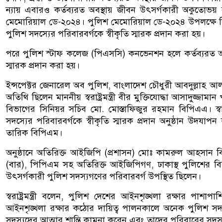
ন্যায় এবারও কর্তব্যরত অবস্থায় জীবন উৎসর্গকারী অকুতোভয
মেমোরিয়াল ডে-২০২৪। পুলিশ মেমোরিয়াল ডে-২০২৪ উপলক্ষে ব
পুলিশ সদস্যের পরিবারবর্গকে স্বীকৃতি স্মারক প্রদান করা হয়।
পরে পুলিশ স্টাফ কলেজ (পিএসসি) কনভেনশন হলে কর্তব্যরত অবস্
স্মারক প্রদান করা হয়।
ইন্সপেক্টর জেনারেল অব পুলিশ, বাংলাদেশ চৌধুরী আবদুল্লাহ আল
অতিথি ছিলেন মাননীয় স্বরাষ্ট্রমন্ত্রী বীর মুক্তিযোদ্ধা আসাদুজ্জামা
বিভাগের সিনিয়র সচিব মো. মোস্তাফিজুর রহমান বিপিএএ। স্বাগ
সদস্যের পরিবারবর্গকে স্বীকৃতি স্মারক প্রদান অনুষ্ঠান উদযা
তারিক বিপিএম।
অনুষ্ঠানে অতিরিক্ত আইজিপি (প্রশাসন) মোঃ কামরুল আহসান 
(বার), পিপিএম সহ অতিরিক্ত আইজিপিগণ, ঢাকাস্থ পুলিশের বিভি
উৎসর্গকারী পুলিশ সদস্যগণের পরিবারবর্গ উপস্থিত ছিলেন।
স্বরাষ্ট্রমন্ত্রী বলেন, পুলিশ দেশের আইনশৃঙ্খলা রক্ষার পাশাপ
আইনশৃঙ্খলা রক্ষার কঠোর দায়িত্ব পালনকালে অনেক পুলিশ সদস্য প
সদস্যদের আত্মার শান্তি কামনা করেন এবং তাদের পরিবারের সদস্