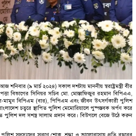
শনিবার (৯ মার্চ ২০২৪) সকাল দশটায় মাননীয় স্বরাষ্ট্রমন্ত্রী বীর
জননিরাপত্তা বিভাগের সিনিয়র সচিব মো. মোস্তাফিজুর রহমান বিপিএএ,
আল-মামুন বিপিএম (বার), পিপিএম এবং জীবন উৎসর্গকারী পুলিশ
লাদেশ চত্বরে স্থাপিত পুলিশ মেমোরিয়ালে পুষ্পস্তবক অর্পণ করে
িত পুলিশ দল সশস্ত্র সালাম প্রদান করে। বিউগলে বেজে উঠে করুন
 পুলিশ সদস্যদের স্মরণে,শোক, শ্রদ্ধা ও ভালোবাসায় প্রতি বছরের