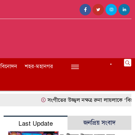
বিনোদন
শহর-মহানগর
সংগীতের উজ্জ্বল নক্ষত্র রুনা লায়লাকে ‘বিশেষ সম্মাননা’
জনপ্রিয় সংবাদ
Last Update