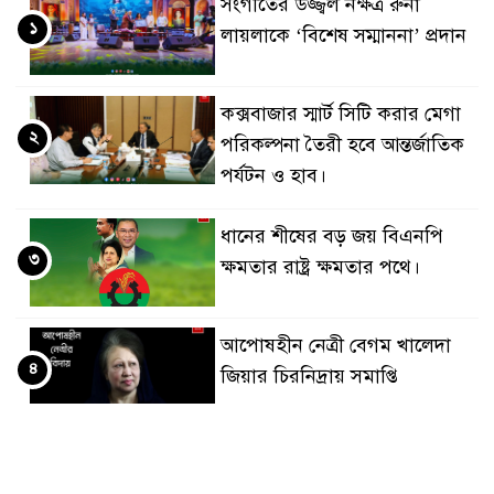
সংগীতের উজ্জ্বল নক্ষত্র রুনা
১
লায়লাকে ‘বিশেষ সম্মাননা’ প্রদান
কক্সবাজার স্মার্ট সিটি করার মেগা
২
পরিকল্পনা তৈরী হবে আন্তর্জাতিক
পর্যটন ও হাব।
ধানের শীষের বড় জয় বিএনপি
৩
ক্ষমতার রাষ্ট্র ক্ষমতার পথে।
আপোষহীন নেত্রী বেগম খালেদা
৪
জিয়ার চিরনিদ্রায় সমাপ্তি
জাপান-বাংলাদেশ সহযোগিতা
৫
কার্বন বাজার প্রস্তুতি।