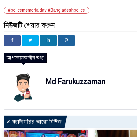
#policememorialday #Bangladeshpolice
নিউজটি শেয়ার করুন
আপলোডকারীর তথ্য
Md Farukuzzaman
এ ক্যাটাগরির আরো নিউজ