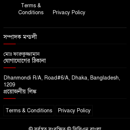
জাতীয় জরুরী ৯৯৯ সেবা পরিদর্শনে
Terms &
৭
অতিরিক্ত পুলিশ মহাপরিদর্শক
Conditions
Privacy Policy
বিপিআই-এর জ্বালানি প্রশিক্ষণ
৮
গবেষণা খাতে সমঝোতা স্বাক্ষর
সম্পাদক মন্ডলী
তিস্তার মশাল প্রজ্বালনে ১০৫ কিঃমিঃ
মোঃ ফারুকুজ্জামান
৯
যোগাযোগের ঠিকানা
জুড়ে বিএনপির আয়োজন।
Dhanmondi R/A, Road#6/A, Dhaka, Bangladesh,
সুমাইয়া হারুন: মিস মাল্টিন্যাশনাল
1209
১০
বিশ্ব মঞ্চে নতুন দিগন্ত।
প্রয়োজনীয় লিঙ্ক
Terms & Conditions
Privacy Policy
© সর্বস্বত্ব সংরক্ষিত © সিসিএন বাংলা