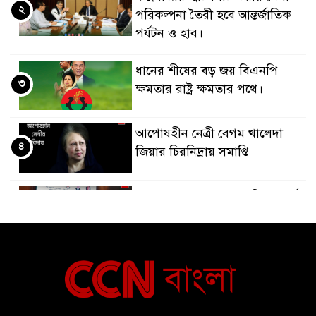
২
পরিকল্পনা তৈরী হবে আন্তর্জাতিক
পর্যটন ও হাব।
ধানের শীষের বড় জয় বিএনপি
৩
ক্ষমতার রাষ্ট্র ক্ষমতার পথে।
আপোষহীন নেত্রী বেগম খালেদা
৪
জিয়ার চিরনিদ্রায় সমাপ্তি
জাপান-বাংলাদেশ সহযোগিতা কার্বন
৫
বাজার প্রস্তুতি।
বাংলাদেশ ও কুয়েত: সেনাপ্রধান এবং
৬
সহ-পররাষ্ট্রমন্ত্রীর সৌজন্য সাক্ষাৎ