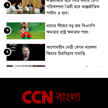
কক্সবাজার স্মার্ট সিটি করার মেগা
২
পরিকল্পনা তৈরী হবে আন্তর্জাতিক
পর্যটন ও হাব।
ধানের শীষের বড় জয় বিএনপি
৩
ক্ষমতার রাষ্ট্র ক্ষমতার পথে।
আপোষহীন নেত্রী বেগম খালেদা
৪
জিয়ার চিরনিদ্রায় সমাপ্তি
জাপান-বাংলাদেশ সহযোগিতা কার্বন
৫
বাজার প্রস্তুতি।
বাংলাদেশ ও কুয়েত: সেনাপ্রধান এবং
৬
সহ-পররাষ্ট্রমন্ত্রীর সৌজন্য সাক্ষাৎ