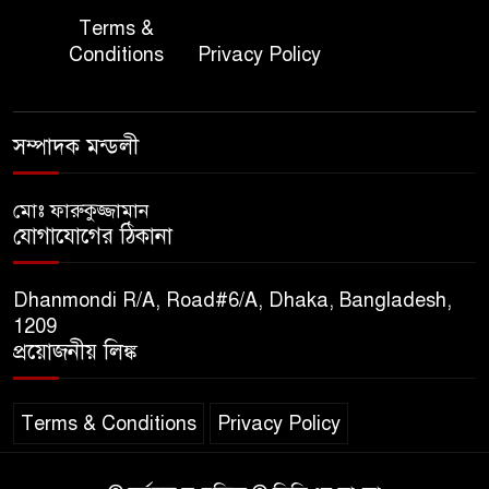
জাতীয় জরুরী ৯৯৯ সেবা পরিদর্শনে
Terms &
৭
অতিরিক্ত পুলিশ মহাপরিদর্শক
Conditions
Privacy Policy
বিপিআই-এর জ্বালানি প্রশিক্ষণ
৮
গবেষণা খাতে সমঝোতা স্বাক্ষর
সম্পাদক মন্ডলী
তিস্তার মশাল প্রজ্বালনে ১০৫ কিঃমিঃ
মোঃ ফারুকুজ্জামান
৯
যোগাযোগের ঠিকানা
জুড়ে বিএনপির আয়োজন।
Dhanmondi R/A, Road#6/A, Dhaka, Bangladesh,
সুমাইয়া হারুন: মিস মাল্টিন্যাশনাল
1209
১০
বিশ্ব মঞ্চে নতুন দিগন্ত।
প্রয়োজনীয় লিঙ্ক
Terms & Conditions
Privacy Policy