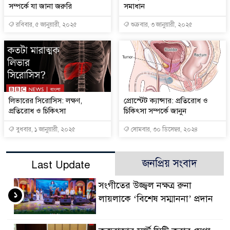
সম্পর্কে যা জানা জরুরি
সমাধান
রবিবার, ৫ জানুয়ারী, ২০২৫
শুক্রবার, ৩ জানুয়ারী, ২০২৫
লিভারের সিরোসিস: লক্ষণ,
প্রোস্টেট ক্যান্সার: প্রতিরোধ ও
প্রতিরোধ ও চিকিৎসা
চিকিৎসা সম্পর্কে জানুন
বুধবার, ১ জানুয়ারী, ২০২৫
সোমবার, ৩০ ডিসেম্বর, ২০২৪
জনপ্রিয় সংবাদ
Last Update
সংগীতের উজ্জ্বল নক্ষত্র রুনা
১
লায়লাকে ‘বিশেষ সম্মাননা’ প্রদান