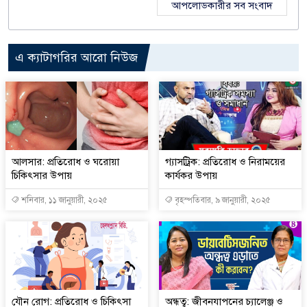
আপলোডকারীর সব সংবাদ
এ ক্যাটাগরির আরো নিউজ
আলসার: প্রতিরোধ ও ঘরোয়া
গ্যাসট্রিক: প্রতিরোধ ও নিরাময়ের
চিকিৎসার উপায়
কার্যকর উপায়
শনিবার, ১১ জানুয়ারী, ২০২৫
বৃহস্পতিবার, ৯ জানুয়ারী, ২০২৫
যৌন রোগ: প্রতিরোধ ও চিকিৎসা
অন্ধত্ব: জীবনযাপনের চ্যালেঞ্জ ও