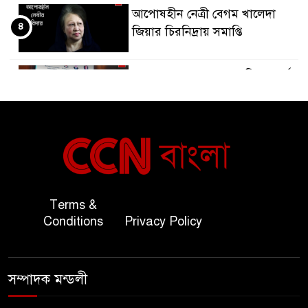
আপোষহীন নেত্রী বেগম খালেদা
৪
জিয়ার চিরনিদ্রায় সমাপ্তি
জাপান-বাংলাদেশ সহযোগিতা কার্বন
৫
বাজার প্রস্তুতি।
বাংলাদেশ ও কুয়েত: সেনাপ্রধান এবং
৬
সহ-পররাষ্ট্রমন্ত্রীর সৌজন্য সাক্ষাৎ
জাতীয় জরুরী ৯৯৯ সেবা পরিদর্শনে
Terms &
৭
অতিরিক্ত পুলিশ মহাপরিদর্শক
Conditions
Privacy Policy
বিপিআই-এর জ্বালানি প্রশিক্ষণ
৮
গবেষণা খাতে সমঝোতা স্বাক্ষর
সম্পাদক মন্ডলী