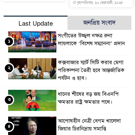
বৃহস্পতিবার, ২০ ফেব্রুয়ারী, ২০২৫
জনপ্রিয় সংবাদ
Last Update
সংগীতের উজ্জ্বল নক্ষত্র রুনা
১
লায়লাকে ‘বিশেষ সম্মাননা’ প্রদান
কক্সবাজার স্মার্ট সিটি করার মেগা
২
পরিকল্পনা তৈরী হবে আন্তর্জাতিক
পর্যটন ও হাব।
ধানের শীষের বড় জয় বিএনপি
৩
ক্ষমতার রাষ্ট্র ক্ষমতার পথে।
আপোষহীন নেত্রী বেগম খালেদা
৪
জিয়ার চিরনিদ্রায় সমাপ্তি