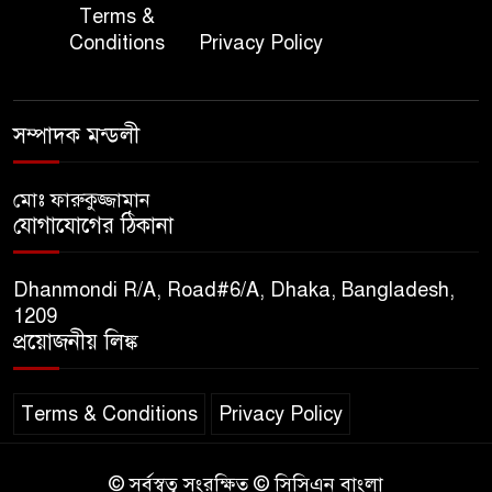
জাতীয় জরুরী ৯৯৯ সেবা পরিদর্শনে
Terms &
৭
অতিরিক্ত পুলিশ মহাপরিদর্শক
Conditions
Privacy Policy
বিপিআই-এর জ্বালানি প্রশিক্ষণ
৮
গবেষণা খাতে সমঝোতা স্বাক্ষর
সম্পাদক মন্ডলী
তিস্তার মশাল প্রজ্বালনে ১০৫ কিঃমিঃ
মোঃ ফারুকুজ্জামান
৯
যোগাযোগের ঠিকানা
জুড়ে বিএনপির আয়োজন।
Dhanmondi R/A, Road#6/A, Dhaka, Bangladesh,
সুমাইয়া হারুন: মিস মাল্টিন্যাশনাল
1209
১০
বিশ্ব মঞ্চে নতুন দিগন্ত।
প্রয়োজনীয় লিঙ্ক
Terms & Conditions
Privacy Policy
© সর্বস্বত্ব সংরক্ষিত © সিসিএন বাংলা