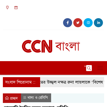
০২:২৬ অপরাহ্ন, রবিবার, ০৯ অগাস্ট ২০২৬, ২৫
শ্রাবণ ১৪৩৩ বঙ্গাব্দ
সংবাদ শিরোনাম ::
সংগীতের উজ্জ্বল নক্ষত্র রুনা লায়লাকে ‘বিশেষ সম্মানন
খাদ্য ও রেসিপি
প্রচ্ছদ