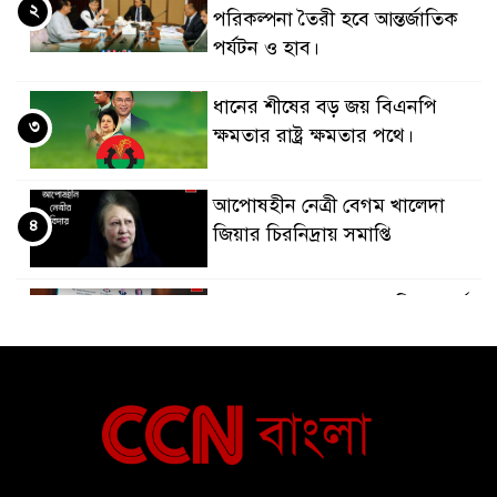
২
পরিকল্পনা তৈরী হবে আন্তর্জাতিক
পর্যটন ও হাব।
ধানের শীষের বড় জয় বিএনপি
৩
ক্ষমতার রাষ্ট্র ক্ষমতার পথে।
আপোষহীন নেত্রী বেগম খালেদা
৪
জিয়ার চিরনিদ্রায় সমাপ্তি
জাপান-বাংলাদেশ সহযোগিতা কার্বন
৫
বাজার প্রস্তুতি।
বাংলাদেশ ও কুয়েত: সেনাপ্রধান এবং
৬
সহ-পররাষ্ট্রমন্ত্রীর সৌজন্য সাক্ষাৎ