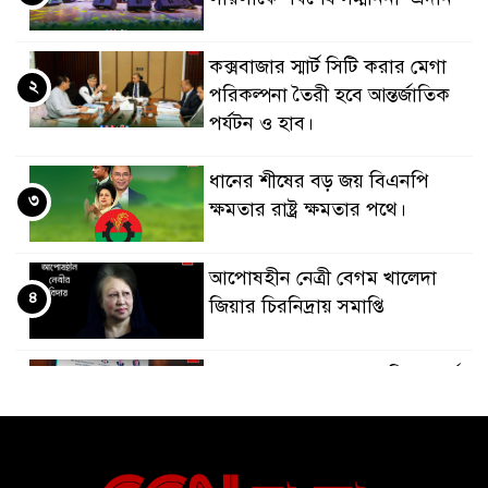
কক্সবাজার স্মার্ট সিটি করার মেগা
২
পরিকল্পনা তৈরী হবে আন্তর্জাতিক
পর্যটন ও হাব।
ধানের শীষের বড় জয় বিএনপি
৩
ক্ষমতার রাষ্ট্র ক্ষমতার পথে।
আপোষহীন নেত্রী বেগম খালেদা
৪
জিয়ার চিরনিদ্রায় সমাপ্তি
জাপান-বাংলাদেশ সহযোগিতা কার্বন
৫
বাজার প্রস্তুতি।
বাংলাদেশ ও কুয়েত: সেনাপ্রধান এবং