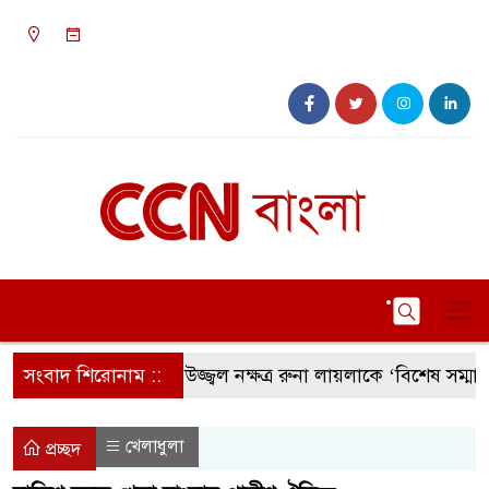
১০:২৪ অপরাহ্ন, রবিবার, ০৯ অগাস্ট ২০২৬, ২৫
শ্রাবণ ১৪৩৩ বঙ্গাব্দ
সংবাদ শিরোনাম ::
সংগীতের উজ্জ্বল নক্ষত্র রুনা লায়লাকে ‘বিশেষ সম্মাননা’ প
খেলাধুলা
প্রচ্ছদ