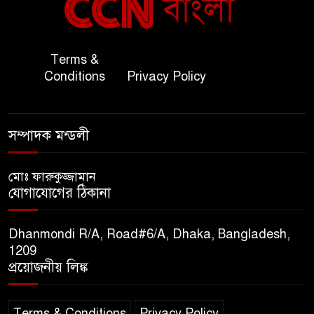
৬
সহ-পররাষ্ট্রমন্ত্রীর সৌজন্য সাক্ষাৎ
জাতীয় জরুরী ৯৯৯ সেবা পরিদর্শনে
Terms &
৭
অতিরিক্ত পুলিশ মহাপরিদর্শক
Conditions
Privacy Policy
বিপিআই-এর জ্বালানি প্রশিক্ষণ
৮
গবেষণা খাতে সমঝোতা স্বাক্ষর
সম্পাদক মন্ডলী
তিস্তার মশাল প্রজ্বালনে ১০৫ কিঃমিঃ
মোঃ ফারুকুজ্জামান
৯
যোগাযোগের ঠিকানা
জুড়ে বিএনপির আয়োজন।
Dhanmondi R/A, Road#6/A, Dhaka, Bangladesh,
সুমাইয়া হারুন: মিস মাল্টিন্যাশনাল
1209
১০
বিশ্ব মঞ্চে নতুন দিগন্ত।
প্রয়োজনীয় লিঙ্ক
Terms & Conditions
Privacy Policy