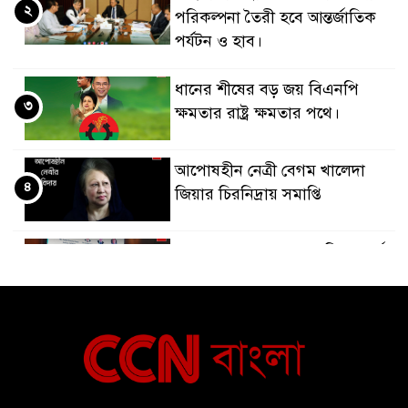
২
পরিকল্পনা তৈরী হবে আন্তর্জাতিক
পর্যটন ও হাব।
ধানের শীষের বড় জয় বিএনপি
৩
ক্ষমতার রাষ্ট্র ক্ষমতার পথে।
আপোষহীন নেত্রী বেগম খালেদা
৪
জিয়ার চিরনিদ্রায় সমাপ্তি
জাপান-বাংলাদেশ সহযোগিতা কার্বন
৫
বাজার প্রস্তুতি।
বাংলাদেশ ও কুয়েত: সেনাপ্রধান এবং
৬
সহ-পররাষ্ট্রমন্ত্রীর সৌজন্য সাক্ষাৎ