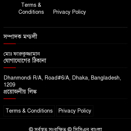
জাতীয় জরুরী ৯৯৯ সেবা পরিদর্শনে
Terms &
৭
অতিরিক্ত পুলিশ মহাপরিদর্শক
Conditions
Privacy Policy
বিপিআই-এর জ্বালানি প্রশিক্ষণ
৮
গবেষণা খাতে সমঝোতা স্বাক্ষর
সম্পাদক মন্ডলী
তিস্তার মশাল প্রজ্বালনে ১০৫ কিঃমিঃ
মোঃ ফারুকুজ্জামান
৯
যোগাযোগের ঠিকানা
জুড়ে বিএনপির আয়োজন।
Dhanmondi R/A, Road#6/A, Dhaka, Bangladesh,
সুমাইয়া হারুন: মিস মাল্টিন্যাশনাল
1209
১০
বিশ্ব মঞ্চে নতুন দিগন্ত।
প্রয়োজনীয় লিঙ্ক
Terms & Conditions
Privacy Policy
© সর্বস্বত্ব সংরক্ষিত © সিসিএন বাংলা