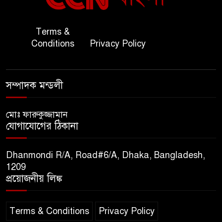
জাতীয় জরুরী ৯৯৯ সেবা পরিদর্শনে
Terms &
৭
অতিরিক্ত পুলিশ মহাপরিদর্শক
Conditions
Privacy Policy
বিপিআই-এর জ্বালানি প্রশিক্ষণ
৮
গবেষণা খাতে সমঝোতা স্বাক্ষর
সম্পাদক মন্ডলী
তিস্তার মশাল প্রজ্বালনে ১০৫ কিঃমিঃ
মোঃ ফারুকুজ্জামান
৯
যোগাযোগের ঠিকানা
জুড়ে বিএনপির আয়োজন।
Dhanmondi R/A, Road#6/A, Dhaka, Bangladesh,
সুমাইয়া হারুন: মিস মাল্টিন্যাশনাল
1209
১০
বিশ্ব মঞ্চে নতুন দিগন্ত।
প্রয়োজনীয় লিঙ্ক
Terms & Conditions
Privacy Policy