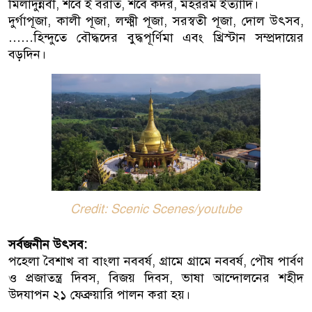
মিলাদুন্নবী, শবে ই বরাত, শবে কদর, মহররম ইত্যাদি।
দুর্গাপূজা, কালী পূজা, লক্ষ্মী পূজা, সরস্বতী পূজা, দোল উৎসব,
……হিন্দুতে বৌদ্ধদের বুদ্ধপূর্ণিমা এবং খ্রিস্টান সম্প্রদায়ের
বড়দিন।
Credit: Scenic Scenes/youtube
সর্বজনীন উৎসব:
পহেলা বৈশাখ বা ​​বাংলা নববর্ষ, গ্রামে গ্রামে নববর্ষ, পৌষ পার্বণ
ও প্রজাতন্ত্র দিবস, বিজয় দিবস, ভাষা আন্দোলনের শহীদ
উদযাপন ২১ ফেব্রুয়ারি পালন করা হয়।