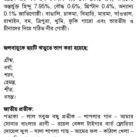
অন্তর্ভুক্ত হিন্দু 7.95%, বৌদ্ধ 0.6%, খ্রিস্টান 0.4%, অন্যান্য
0.1% জাতিগোষ্ঠী। বাঙালি, চাকমা, বিহারি, মারমা, সাঁওতাল,
রাখাইন, বম, ত্রিপুরা, খুমি, কুকি গারো এবং ভারতীয় ও
চীনাদের নিয়ে গঠিত নীর গোষ্ঠী।
জলবায়ুকে ছয়টি ঋতুতে ভাগ করা হয়েছে:
গ্রীষ্ম,
বর্ষা,
শরৎ,
হেমন্ত,
শীত,
বসন্ত।
জাতীয় প্রতীক:
পতাকা – লাল সবুজ বন্ধু প্রতীক – শাপলার গান – আমার
সোনার বাংলার প্রাণী – রয়েল বেঙ্গল টাইগার বার্ড ফ্লোরিডা
দোয়েল ফুল – সাদা শাপলা গাছ – আমের ফল – কাঁঠাল খেলা –