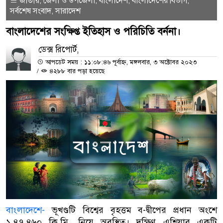
জাতীয়
জেলা ও উপজেলা
বাংলাদেশ
বাংলাদেশের বিভাগ
,
,
,
,
সর্বশেষ সংবাদ
সারাদেশ
,
বাংলাদেশের সংক্ষিপ্ত ইতিহাস ও পরিচিতি বর্ননা।
ডেক্স রিপোর্ট,
আপডেট সময় : ১১:০৮:৪৬ পূর্বাহ্ন, মঙ্গলবার, ৩ অক্টোবর ২০২৩
/
৪২৮৮ বার পড়া হয়েছে
বাংলাদেশে-
ভূখণ্ডটি বিশ্বের বৃহত্তম ব-দ্বীপের প্রধান অংশে
১,৪৭,৪৬০ কি.মি. নিয়ে অবস্থিত। দক্ষিণ এশিয়ার একটি