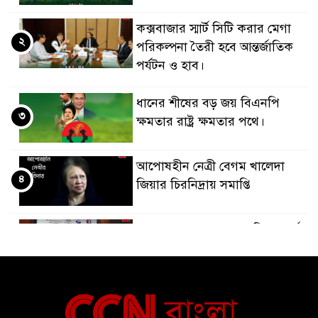
কক্সবাজার স্মার্ট সিটি করার মেগা
২
পরিকল্পনা তৈরী হবে আন্তর্জাতিক
পর্যটন ও হাব।
ধানের শীষের বড় জয় বিএনপি
৩
ক্ষমতার রাষ্ট্র ক্ষমতার পথে।
আপোষহীন নেত্রী বেগম খালেদা
৪
জিয়ার চিরনিদ্রায় সমাপ্তি
জাপান-বাংলাদেশ সহযোগিতা কার্বন
৫
বাজার প্রস্তুতি।
বাংলাদেশ ও কুয়েত: সেনাপ্রধান এবং
৬
সহ-পররাষ্ট্রমন্ত্রীর সৌজন্য সাক্ষাৎ