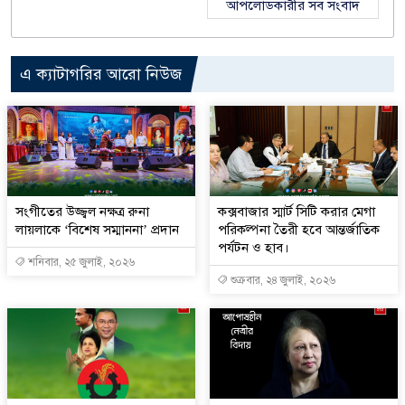
আপলোডকারীর সব সংবাদ
এ ক্যাটাগরির আরো নিউজ
সংগীতের উজ্জ্বল নক্ষত্র রুনা
কক্সবাজার স্মার্ট সিটি করার মেগা
লায়লাকে ‘বিশেষ সম্মাননা’ প্রদান
পরিকল্পনা তৈরী হবে আন্তর্জাতিক
পর্যটন ও হাব।
শনিবার, ২৫ জুলাই, ২০২৬
শুক্রবার, ২৪ জুলাই, ২০২৬