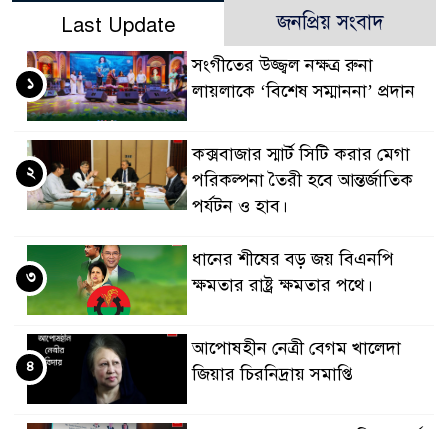
জনপ্রিয় সংবাদ
Last Update
সংগীতের উজ্জ্বল নক্ষত্র রুনা
১
লায়লাকে ‘বিশেষ সম্মাননা’ প্রদান
কক্সবাজার স্মার্ট সিটি করার মেগা
২
পরিকল্পনা তৈরী হবে আন্তর্জাতিক
পর্যটন ও হাব।
ধানের শীষের বড় জয় বিএনপি
৩
ক্ষমতার রাষ্ট্র ক্ষমতার পথে।
আপোষহীন নেত্রী বেগম খালেদা
৪
জিয়ার চিরনিদ্রায় সমাপ্তি
জাপান-বাংলাদেশ সহযোগিতা কার্বন