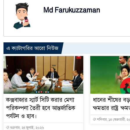
Md Farukuzzaman
এ ক্যাটাগরির আরো নিউজ
কক্সবাজার স্মার্ট সিটি করার মেগা
ধানের শীষের ব
পরিকল্পনা তৈরী হবে আন্তর্জাতিক
ক্ষমতার রাষ্ট্র ক্
পর্যটন ও হাব।
শনিবার, ১৪ ফেব্রুয়ারী, 
শুক্রবার, ২৪ জুলাই, ২০২৬