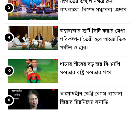
সংগীতের উজ্জ্বল নক্ষত্র রুনা
১
লায়লাকে ‘বিশেষ সম্মাননা’ প্রদান
কক্সবাজার স্মার্ট সিটি করার মেগা
২
পরিকল্পনা তৈরী হবে আন্তর্জাতিক
পর্যটন ও হাব।
ধানের শীষের বড় জয় বিএনপি
৩
ক্ষমতার রাষ্ট্র ক্ষমতার পথে।
আপোষহীন নেত্রী বেগম খালেদা
৪
জিয়ার চিরনিদ্রায় সমাপ্তি
জাপান-বাংলাদেশ সহযোগিতা
৫
কার্বন বাজার প্রস্তুতি।