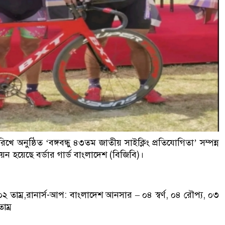
িখে অনুষ্ঠিত ‘বঙ্গবন্ধু ৪৩তম জাতীয় সাইক্লিং প্রতিযোগিতা’ সম্পন্ন
য়ন হয়েছে বর্ডার গার্ড বাংলাদেশ (বিজিবি)।
য, ০২ তাম্র,রানার্স-আপ: বাংলাদেশ আনসার – ০৪ স্বর্ণ, ০৪ রৌপ্য, ০৩
াম্র