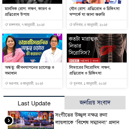
মানসিক রোগ: লক্ষণ, কারণ ও
যৌন রোগ: প্রতিরোধ ও চিকিৎসা
প্রতিরোধ উপায়
সম্পর্কে যা জানা জরুরি
মঙ্গলবার, ৭ জানুয়ারী, ২০২৫
রবিবার, ৫ জানুয়ারী, ২০২৫
অন্ধত্ব: জীবনযাপনের চ্যালেঞ্জ ও
লিভারের সিরোসিস: লক্ষণ,
সমাধান
প্রতিরোধ ও চিকিৎসা
শুক্রবার, ৩ জানুয়ারী, ২০২৫
বুধবার, ১ জানুয়ারী, ২০২৫
জনপ্রিয় সংবাদ
Last Update
সংগীতের উজ্জ্বল নক্ষত্র রুনা
১
লায়লাকে ‘বিশেষ সম্মাননা’ প্রদান