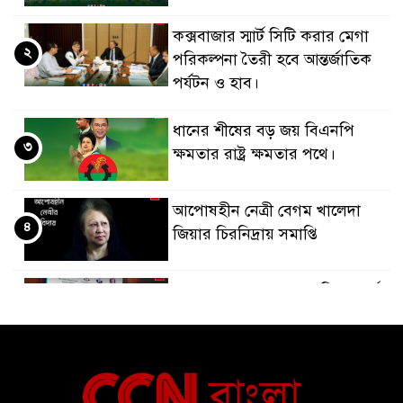
কক্সবাজার স্মার্ট সিটি করার মেগা
২
পরিকল্পনা তৈরী হবে আন্তর্জাতিক
পর্যটন ও হাব।
ধানের শীষের বড় জয় বিএনপি
৩
ক্ষমতার রাষ্ট্র ক্ষমতার পথে।
আপোষহীন নেত্রী বেগম খালেদা
৪
জিয়ার চিরনিদ্রায় সমাপ্তি
জাপান-বাংলাদেশ সহযোগিতা কার্বন
৫
বাজার প্রস্তুতি।
বাংলাদেশ ও কুয়েত: সেনাপ্রধান এবং
৬
সহ-পররাষ্ট্রমন্ত্রীর সৌজন্য সাক্ষাৎ