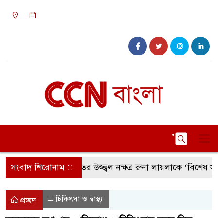
০৯:৪৬ পূর্বাহ্ন, বৃহস্পতিবার, ০৬ অগাস্ট ২০২৬, ২২
শ্রাবণ ১৪৩৩ বঙ্গাব্দ
সংবাদ শিরোনাম ::
সংগীতের উজ্জ্বল নক্ষত্র রুনা লায়লাকে ‘বিশেষ সম্মাননা’
চিকিৎসা ও স্বাস্থ্য
প্রচ্ছদ